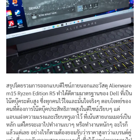
สรุปโดยรวมการออกแบบดีไซน์ภายนอกและวัสดุ Alienware
m15 Ryzen Edition R5 ทำได้ดีตามมาตรฐานของ Dell ที่เป็น
โน๊ตบุ๊คระดับสูง ซึ่งทุกคนไว้ใจและมั่นใจจริงๆ ตอบโจทย์ของ
คนที่ต้องการโน๊ตบุ๊คประสิทธิภาพสูงในดีไซน์เรียบๆ แต่
แอบแฝงความแรงและเรียบหรูเอาไว้ ที่เน้นสายเกมเมอร์เป็น
หลัก แต่ใครจะเอาไปทำงานเบาๆ หรือทำงานหนักๆ อะไรก็
แล้วแต่เลย อย่างไรก็ตามต้องยอมรับว่าราคาสูงกว่าแบรนด์คู่