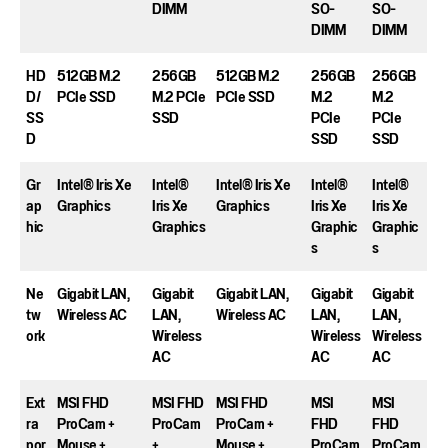
DIMM
SO-
SO-
DIMM
DIMM
HD
512GB M.2
256GB
512GB M.2
256GB
256GB
D/
PCIe SSD
M.2 PCIe
PCIe SSD
M.2
M.2
SS
SSD
PCIe
PCIe
D
SSD
SSD
Gr
Intel® Iris Xe
Intel®
Intel® Iris Xe
Intel®
Intel®
ap
Graphics
Iris Xe
Graphics
Iris Xe
Iris Xe
hic
Graphics
Graphic
Graphic
s
s
Ne
Gigabit LAN,
Gigabit
Gigabit LAN,
Gigabit
Gigabit
tw
Wireless AC
LAN,
Wireless AC
LAN,
LAN,
ork
Wireless
Wireless
Wireless
AC
AC
AC
Ext
MSI FHD
MSI FHD
MSI FHD
MSI
MSI
ra
ProCam +
ProCam
ProCam +
FHD
FHD
por
Mouse +
+
Mouse +
ProCam
ProCam