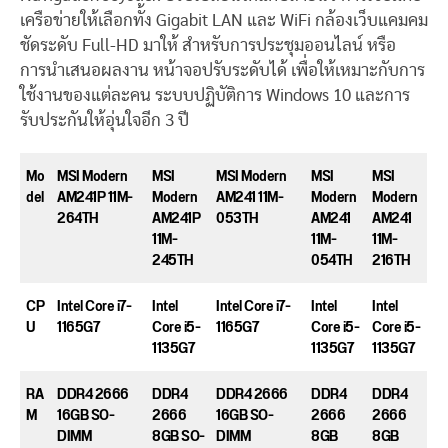
เครือข่ายให้เลือกทั้ง Gigabit LAN และ WiFi กล้องเว็บแคมคม
ชัดระดับ Full-HD มาให้ สำหรับการประชุมออนไลน์ หรือ
การนำเสนอผลงาน หน้าจอปรับระดับได้ เพื่อให้เหมาะกับการ
ใช้งานของแต่ละคน ระบบปฏิบัติการ Windows 10 และการ
รับประกันให้อุ่นใจอีก 3 ปี
Mo
MSI Modern
MSI
MSI Modern
MSI
MSI
del
AM241P 11M-
Modern
AM241 11M-
Modern
Modern
264TH
AM241P
053TH
AM241
AM241
11M-
11M-
11M-
245TH
054TH
216TH
CP
Intel Core i7-
Intel
Intel Core i7-
Intel
Intel
U
1165G7
Core i5-
1165G7
Core i5-
Core i5-
1135G7
1135G7
1135G7
RA
DDR4 2666
DDR4
DDR4 2666
DDR4
DDR4
M
16GB SO-
2666
16GB SO-
2666
2666
DIMM
8GB SO-
DIMM
8GB
8GB