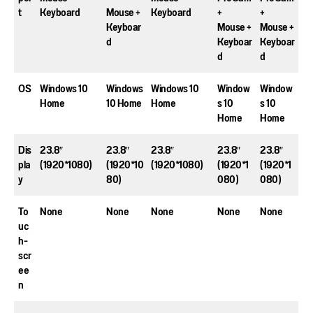
t
Keyboard
Mouse +
Keyboard
+
+
Keyboar
Mouse +
Mouse +
d
Keyboar
Keyboar
d
d
OS
Windows 10
Windows
Windows 10
Window
Window
Home
10 Home
Home
s 10
s 10
Home
Home
Dis
23.8″
23.8″
23.8″
23.8″
23.8″
pla
(1920*1080)
(1920*10
(1920*1080)
(1920*1
(1920*1
y
80)
080)
080)
To
None
None
None
None
None
uc
h-
scr
ee
n