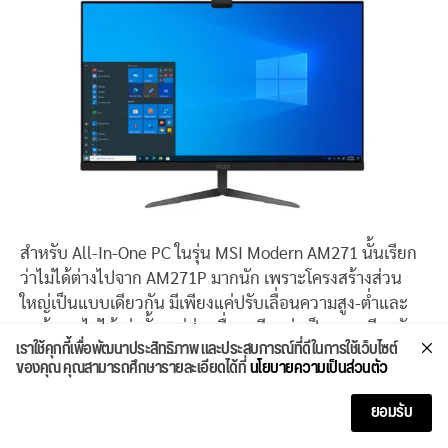
สำหรับ All-In-One PC ในรุ่น MSI Modern AM271 นั้นเรียก
ว่าไม่ได้ต่างไปจาก AM271P มากนัก เพราะโครงสร้างส่วน
ใหญ่เป็นแบบเดียวกัน มีเพียงแค่ปรับเลื่อนความสูง-ต่ำและ
มุมก้มเงยไม่ได้เท่านั้น แต่ส่วนอื่นๆ เรียกว่าเป็นแบบเดียวกัน
เราใช้คุกกี้เพื่อพัฒนาประสิทธิภาพ และประสบการณ์ที่ดีในการใช้เว็บไซต์
เกือบทั้งหมด ไม่ว่าจะเป็น ซีพียู แรม กราฟิก Storage และ
ของคุณ คุณสามารถศึกษารายละเอียดได้ที่
นโยบายความเป็นส่วนตัว
พอร์ต่อพ่วงต่างๆ รวมไปถึง Windows 10 Home และการรับ
ประกัน 3 ปีอีกด้วย
ยอมรับ