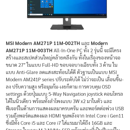
MSI Modern AM271P 11M-002TH
และ
Modern
AM271P 11M-003TH
All-In-One PC ทั้ง 2 รุ่นนี้ จะมีโครง
สร้างและสเปคส่วนใหญ่คล้ายคลึงกัน ทั้งในเรื่องของหน้าจอ
ขนาด 27″ ในแบบ Full-HD ขอบจอบางเฉียบทั้ง 3 ด้าน ใน
แบบ Anti-Glare ลดแสงสะท้อนได้ดี ตัวฐานเป็นแบบ MSI
Modern AM241P series ปรับระดับได้ ไม่ว่าจะเป็น เลื่อนขึ้น-
ลง ปรับความสูง หรือมุมก้ม-เงยก็ตาม การควบคุม OSD
settings ด้วยปุ่มแบบ 5-Way Navigation joystick คอนโทรล
ได้ในนิ้วเดียว พร้อมทั้งลำโพงแบบ 3W x2 มาในตัว และ
ฟีเจอร์ในด้านการแสดงผลมาครบครัน และพอร์ตต่อพ่วง USB
รวมถึงพอร์ตแสดงผล HDMI ขุมพลังจาก Intel Core i Gen11
ซึ่งมีทั้ง Core i5 และ Core i7 ใส่แรมมาได้ถึง 16GB และ