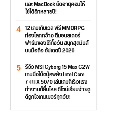
และ MacBook ยืดอายุคอมให้
ใช้ได้อีกหลายปี!
12 เกมเก็บเวล ฟรี MMORPG
ท่องโลกกว้าง ตีมอนสเตอร์
ฟาร์มของได้ทั้งวัน สนุกสุดมันส์
บนมือถือ อัปเดตปี 2026
รีวิว MSI Cyborg 15 Max C2W
เกมมิ่งโน้ตบุ๊คพลัง Intel Core
7+RTX 5070 เล่นเกมก็เร็วแรง
ทำงานก็ลื่นไหล ดีไซน์เรียบง่ายดู
ดีถูกใจเกมเมอร์ทุกวัย!