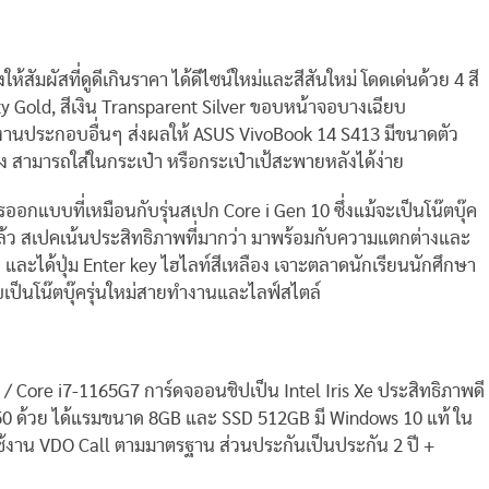
ห้สัมผัสที่ดูดีเกินราคา ได้ดีไซน์ใหม่และสีสันใหม่ โดดเด่นด้วย 4 สี
rty Gold, สีเงิน Transparent Silver ขอบหน้าจอบางเฉียบ
ับงานประกอบอื่นๆ ส่งผลให้ ASUS VivoBook 14 S413 มีขนาดตัว
่บาง สามารถใส่ในกระเป๋า หรือกระเป๋าเป้สะพายหลังได้ง่าย
รออกแบบที่เหมือนกับรุ่นสเปก Core i Gen 10 ซึ่งแม้จะเป็นโน๊ตบุ๊ค
้ว สเปคเน้นประสิทธิภาพที่มากว่า มาพร้อมกับความแตกต่างและ
และได้ปุ่ม Enter key ไฮไลท์สีเหลือง เจาะตลาดนักเรียนนักศึกษา
บเป็นโน๊ตบุ๊ครุ่นใหม่สายทำงานและไลฟ์สไตล์
/ Core i7-1165G7 การ์ดจออนชิปเป็น Intel Iris Xe ประสิทธิภาพดี
350 ด้วย ได้แรมขนาด 8GB และ SSD 512GB มี Windows 10 แท้ ใน
งาน VDO Call ตามมาตรฐาน ส่วนประกันเป็นประกัน 2 ปี +