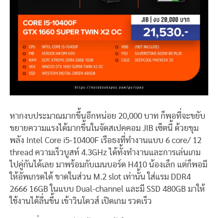
หากงบประมาณมากขึ้นอีกหน่อย 20,000 บาท ก็พอที่จะขยับ
ขยายความแรงได้มากขึ้นในจัดสเปคคอม JIB เซ็ตนี้ ด้วยขุม
พลัง Intel Core i5-10400F เรือธงที่ทำงานแบบ 6 core/ 12
thread ความเร็วบูสท์ 4.3GHz ได้ทั้งทำงานและการเล่นเกม
ไปคู่กันได้เลย มาพร้อมกับเมนบอร์ด H410 น้องเล็ก แต่ก็พอมี
ให้อัพเกรดได้ ขาดในส่วน M.2 slot เท่านั้น ใส่แรม DDR4
2666 16GB ในแบบ Dual-channel และมี SSD 480GB มาให้
ใช้งานได้ลื่นขึ้น เข้าวินโดวส์ เปิดเกม รวดเร็ว