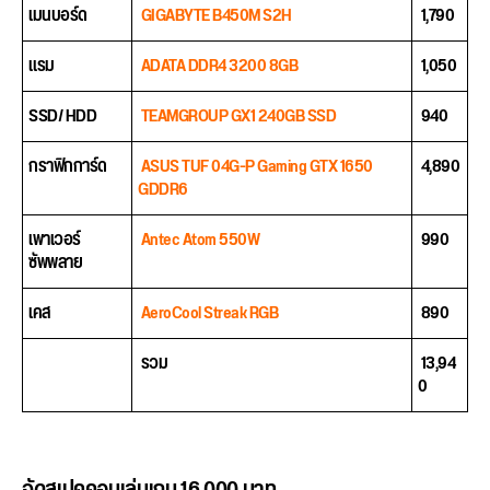
เมนบอร์ด
GIGABYTE B450M S2H
1,790
แรม
ADATA DDR4 3200 8GB
1,050
SSD/ HDD
TEAMGROUP GX1 240GB SSD
940
กราฟิกการ์ด
ASUS TUF 04G-P Gaming GTX 1650
4,890
GDDR6
เพาเวอร์
Antec Atom 550W
990
ซัพพลาย
เคส
AeroCool Streak RGB
890
รวม
13,94
0
จัดสเปคคอม
เล่นเกม 16,000 บาท