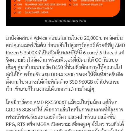
มาถึงจัดสเปค Advice คอมเล่นเกมในงบ 20,000 บาท จัดเป็น
สเปคเกมเมอร์เริ่มต้น ก่อนขยับไปสูงฮาร์ดคอร์ ด้วยซีพียู AMD
Ryzen 5 3500X ที่เป็นตัวเจ็บของซีรีส์นี้ 6 core/ 6 thread แต่
รีดความเร็วได้จัดจ้าน พร้อมฟีเจอร์ที่เปิดมาให้ OC กันแบบ
เต็มๆ คู่มากับเมนบอร์ด B450 ที่ช่วยดึงศักยภาพให้คอเกมไป
ต่อได้อีก พร้อมกับแรม DDR4 3200 16GB ให้พื้นที่สำหรับติด
ตั้งเกม โปรแกรมได้เต็มพิกัดด้วย SSD 960GB เข้าโปรแกรม
เร็ว เข้าเกมก็ไว ลงเกมได้มากกว่า 3 เกมใหญ่ๆ
โดยมีการ์ดจอ AMD RX5500XT แม้จะเป็นรุ่นน้อง แต่ก็พก
GDDR6 8GB มาให้ เพื่อความลื่นไหลในการเล่นเกมที่ต้องการ
เฟรมบัฟเฟอร์เยอะ และดีกรีความแรงสำหรับเกมแอ็คชั่น
RPG, RTS หรือ MOBA เปิดความะเอียดสูงๆ ยังไหว รวมถึงได้