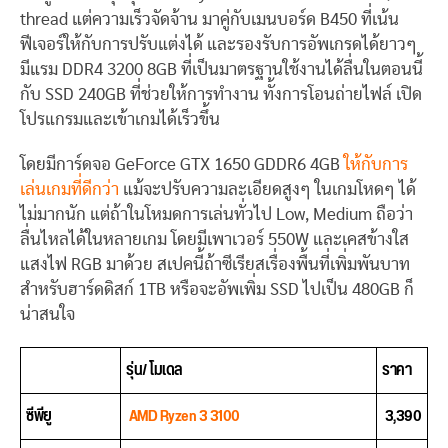
thread แต่ความเร็วจัดจ้าน มาคู่กับเมนบอร์ด B450 ที่เน้น
ฟีเจอร์ให้กับการปรับแต่งได้ และรองรับการอัพเกรดได้ยาวๆ
มีแรม DDR4 3200 8GB ที่เป็นมาตรฐานใช้งานได้ลื่นในตอนนี้
กับ SSD 240GB ที่ช่วยให้การทำงาน ทั้งการโอนถ่ายไฟล์ เปิด
โปรแกรมและเข้าเกมได้เร็วขึ้น
โดยมีการ์ดจอ GeForce GTX 1650 GDDR6 4GB
ให้กับการ
เล่นเกมที่ดีกว่า
แม้จะปรับความละเอียดสูงๆ ในเกมโหดๆ ได้
ไม่มากนัก แต่ถ้าในโหมดการเล่นทั่วไป Low, Medium ถือว่า
ลื่นไหลได้ในหลายเกม โดยมีเพาเวอร์ 550W และเคสข้างใส
แสงไฟ RGB มาด้วย สเปคนี้ถ้าซีเรียสเรื่องพื้นที่เพิ่มพันบาท
สำหรับฮาร์ดดิสก์ 1TB หรือจะอัพเพิ่ม SSD ไปเป็น 480GB ก็
น่าสนใจ
รุ่น/ โมเดล
ราคา
ซีพียู
AMD Ryzen 3 3100
3,390