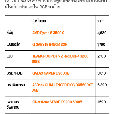
เพาเวอร์ 600W 80 Plus มาจับคู่กับเคสกระจกข้างใส เน้นโชว์
ดีไซน์ภายในและไฟ RGB มาด้วย
รุ่น/ โมเดล
ราคา
ซีพียู
AMD Ryzen 5 3500X
4,620
เมนบอร์ด
GIGABYTE B450M S2H
1,790
แรม
TEAMGROUP Dark Z Red DDR4 3200
2,180
16GB
SSD/ HDD
GALAX GAMER L 960GB
3,010
กราฟิกการ์ด
ASRock CHALLENGER D OC RX5500XT
6,390
8GB
เพาเวอร์
Sliverstone ST60F-ES230 600W
1,590
ซัพพลาย