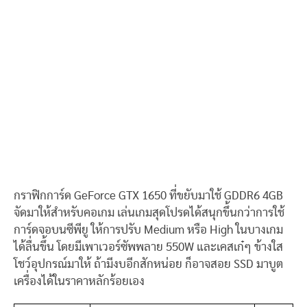
กราฟิกการ์ด GeForce GTX 1650 ที่ขยับมาใช้ GDDR6 4GB
จัดมาให้สำหรับคอเกม เล่นเกมสุดโปรดได้สนุกขึ้นกว่าการใช้
การ์ดจอบนซีพียู ให้การปรับ Medium หรือ High ในบางเกม
ได้ลื่นขึ้น โดยมีเพาเวอร์ซัพพลาย 550W และเคสเก๋ๆ ข้างใส
โชว์อุปกรณ์มาให้ ถ้ามีงบอีกสักหน่อย ก็อาจสอย SSD มาบูต
เครื่องได้ในราคาหลักร้อยเอง