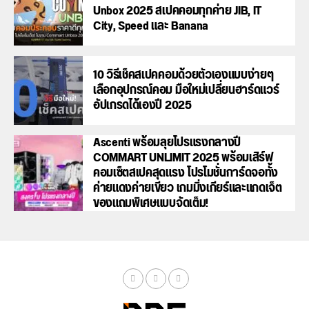
Unbox 2025 สเปคคอมทุกค่าย JIB, IT
City, Speed และ Banana
10 วิธีเช็คสเปคคอมด้วยตัวเองแบบง่ายๆ
เลือกอุปกรณ์คอม มือใหม่เปลี่ยนฮาร์ดแวร์
อัปเกรดได้เองปี 2025
Ascenti พร้อมลุยโปรแรงกลางปี
COMMART UNLIMIT 2025 พร้อมเสิร์ฟ
คอมเซ็ตสเปคสุดแรง โปรโมชั่นการ์ดจอทั้ง
ค่ายแดงค่ายเขียว เกมมิ่งเกียร์และแกดเจ็ต
ของแถมพิเศษแบบจัดเต็ม!