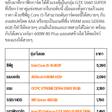
ขยับมาที่กราฟิกการ์ด ได้ตัวแรงคุ้มในกลุ่ม GTX 1660 SUPER
ที่เรียกว่าหาคู่แข่งชนยากในระดับนี้ เมื่อมองทั้งความเร็วและ
ราคา ด้วยซีพียู Core i5 ก็สามารถดันการ์ดจอนี้ได้สบายๆ กับ
เกมสเปคโหด AAA หรือจะเป็นเกมที่พึ่ง VRAM เยอะ GDDR6
6GB ก็ทำให้หลายๆ เกมลื่นไหลและภาพสวยได้ไม่ยาก พร้อม
กับได้เพาเวอร์มา 600W 80 Plus และเคสข้างใส ให้พอโชว์
ของแรงได้สวยๆ
รุ่น/ โมเดล
ราคา
ซีพียู
Intel Core i5-10400F
5,390
เมนบอร์ด
ASRock H410M-HDV
2,090
แรม
OCPC XTREME DDR4 2666 16GB
2,190
SSD/ HDD
WD Green 480GB
1,790
กราฟิกการ์ด
Inno3D GeForce GTX 1660 SUPER TWIN
7,490