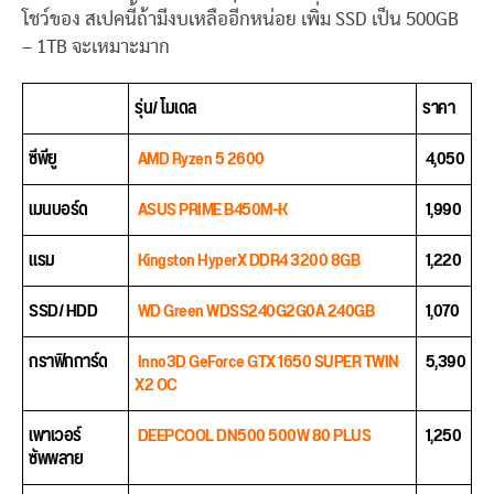
โชว์ของ สเปคนี้ถ้ามีงบเหลืออีกหน่อย เพิ่ม SSD เป็น 500GB
– 1TB จะเหมาะมาก
รุ่น/ โมเดล
ราคา
ซีพียู
AMD Ryzen 5 2600
4,050
เมนบอร์ด
ASUS PRIME B450M-K
1,990
แรม
Kingston HyperX DDR4 3200 8GB
1,220
SSD/ HDD
WD Green WDSS240G2G0A 240GB
1,070
กราฟิกการ์ด
Inno3D GeForce GTX 1650 SUPER TWIN
5,390
X2 OC
เพาเวอร์
DEEPCOOL DN500 500W 80 PLUS
1,250
ซัพพลาย