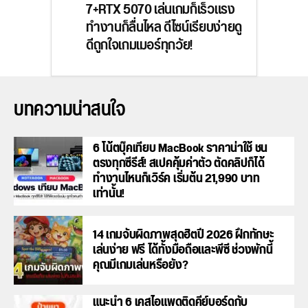
7+RTX 5070 เล่นเกมก็เร็วแรง
ทำงานก็ลื่นไหล ดีไซน์เรียบง่ายดู
ดีถูกใจเกมเมอร์ทุกวัย!
บทความน่าสนใจ
6 โน้ตบุ๊คเทียบ MacBook ราคาน่าใช้ ชน
ตรงทุกซีรีส์! สเปคคุ้มค่าตัว ตัดคลิปก็ได้
ทำงานไหนก็เวิร์ค เริ่มต้น 21,990 บาท
เท่านั้น!
14 เกมจับผิดภาพสุดฮิตปี 2026 ฝึกทักษะ
เล่นง่าย ฟรี ได้ทั้งมือถือและพีซี ช่วงพักนี้
คุณมีเกมเล่นหรือยัง?
แนะนำ 6 เคสไอแพดติดคีย์บอร์ดกับ