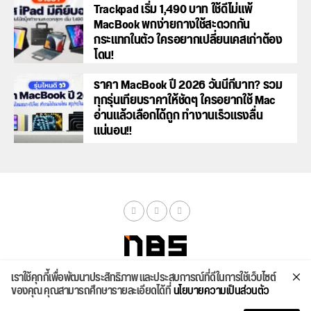
Trackpad เริ่ม 1,490 บาท ใช้ดีไม่แพ้
MacBook พกง่ายกางใช้สะดวกกัน
กระแทกในตัว ใครอยากเปลี่ยนเคสเก่าต้อง
โดน!
ราคา MacBook ปี 2026 วันนี้กี่บาท? รวม
ทุกรุ่นเทียบราคาให้ชัดๆ ใครอยากใช้ Mac
อ่านแล้วเลือกได้ถูก ทำงานเร็วแรงลื่น
แน่นอน!!
เราใช้คุกกี้เพื่อพัฒนาประสิทธิภาพ และประสบการณ์ที่ดีในการใช้เว็บไซต์
จัดสเปค
ค้นหา
บทความ
รีวิวล่าสุด
บทความยอดนิยม
ติดต่อเรา
ของคุณ คุณสามารถศึกษารายละเอียดได้ที่
นโยบายความเป็นส่วนตัว