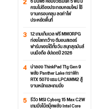
6 มินิพีซี คอมจิ๋วเริ่มแค่ 5 พัน มี
ครบไม่ต้องประกอบคอมใหม่ ใช้
งานครอบคลุม ลดค่าไฟ
ประหยัดพื้นที่
12 เกมเก็บเวล ฟรี MMORPG
ท่องโลกกว้าง ตีมอนสเตอร์
ฟาร์มของได้ทั้งวัน สนุกสุดมันส์
บนมือถือ อัปเดตปี 2026
น่าลอง ThinkPad T1g Gen 9
พลัง Panther Lake กราฟิก
RTX 5070 แรม LPCAMM2 สู้
งานหนักและเกมมิ่ง
รีวิว MSI Cyborg 15 Max C2W
เกมมิ่งโน้ตบุ๊คพลัง Intel Core