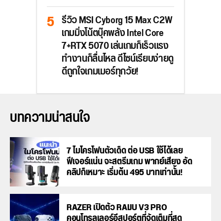
รีวิว MSI Cyborg 15 Max C2W
เกมมิ่งโน้ตบุ๊คพลัง Intel Core
7+RTX 5070 เล่นเกมก็เร็วแรง
ทำงานก็ลื่นไหล ดีไซน์เรียบง่ายดู
ดีถูกใจเกมเมอร์ทุกวัย!
บทความน่าสนใจ
7 ไมโครโฟนตัวเด็ด ต่อ USB ใช้ได้เลย
ฟีเจอร์แน่น จะสตรีมเกม พากย์เสียง อัด
คลิปก็เหมาะ เริ่มต้น 495 บาทเท่านั้น!
RAZER เปิดตัว RAIJU V3 PRO
คอนโทรลเลอร์อีสปอร์ตที่จัดเต็มที่สุด