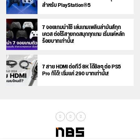
สำหรับ PlayStation®5
7 จอยเกมน่าใช้ เล่นเกมเพลินล่ามันส์ทุก
เควส ต่อไร้สายกดสนุกทุกเกม เริ่มแค่หลัก
ร้อยบาทเท่านั้น!
7 สาย HDMI ต่อทีวี 8K ได้ชิลๆ ต่อ PS5
Pro ก็ได้! เริ่มแค่ 290 บาทเท่านั้น!