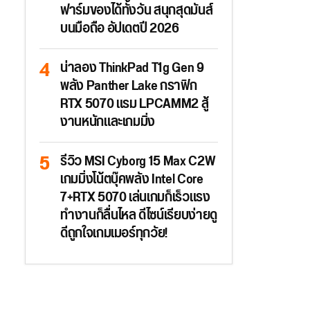
ฟาร์มของได้ทั้งวัน สนุกสุดมันส์
บนมือถือ อัปเดตปี 2026
น่าลอง ThinkPad T1g Gen 9
พลัง Panther Lake กราฟิก
RTX 5070 แรม LPCAMM2 สู้
งานหนักและเกมมิ่ง
รีวิว MSI Cyborg 15 Max C2W
เกมมิ่งโน้ตบุ๊คพลัง Intel Core
7+RTX 5070 เล่นเกมก็เร็วแรง
ทำงานก็ลื่นไหล ดีไซน์เรียบง่ายดู
ดีถูกใจเกมเมอร์ทุกวัย!