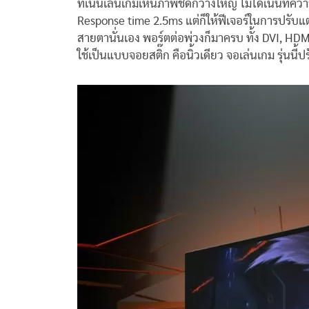
ที่เน้นเล่นเกมเห็นภาพชัดกว้างใหญ่ ไม่ได้เน้นที่ค
Response time 2.5ms แต่ก็ให้ฟีเจอร์ในการปรับแต่
สายตานั่นเอง พอร์ตต่อพ่วงก็มาครบ ทั้ง DVI, H
ใช้เป็นแบบจอยสติ๊ก คือนิ้วเดียว จอเล่นเกม รุ่นนี้ปร