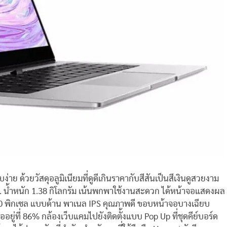
ย ด้วยวัสดุอลูมิเนียมที่ดูดีเกินราคากับสีสันเป็นสีเงินดูสวยงาม
มม. น้ำหนัก 1.38 กิโลกรัม เน้นพกพาใช้งานสะดวก ได้หน้าจอแสดงผล
0 พิกเซล แบบด้าน พาเนล IPS คุณภาพดี ขอบหน้าจอบางเฉียบ
จออยู่ที่ 86% กล้องเว็บแคมไปยังติดตั้งแบบ Pop Up ที่ชุดคีย์บอร์ด