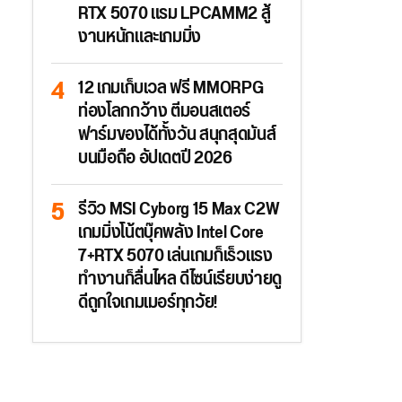
RTX 5070 แรม LPCAMM2 สู้
งานหนักและเกมมิ่ง
12 เกมเก็บเวล ฟรี MMORPG
ท่องโลกกว้าง ตีมอนสเตอร์
ฟาร์มของได้ทั้งวัน สนุกสุดมันส์
บนมือถือ อัปเดตปี 2026
รีวิว MSI Cyborg 15 Max C2W
เกมมิ่งโน้ตบุ๊คพลัง Intel Core
7+RTX 5070 เล่นเกมก็เร็วแรง
ทำงานก็ลื่นไหล ดีไซน์เรียบง่ายดู
ดีถูกใจเกมเมอร์ทุกวัย!