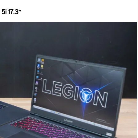
 5i 17.3″