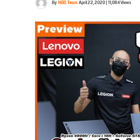
By
NBS Team
April 22, 2020
|
11,084 Views