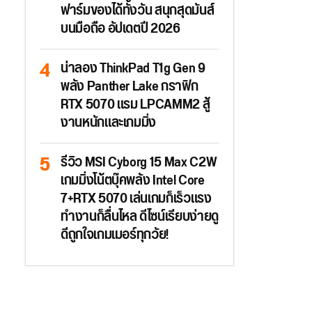
ฟาร์มของได้ทั้งวัน สนุกสุดมันส์
บนมือถือ อัปเดตปี 2026
น่าลอง ThinkPad T1g Gen 9
พลัง Panther Lake กราฟิก
RTX 5070 แรม LPCAMM2 สู้
งานหนักและเกมมิ่ง
รีวิว MSI Cyborg 15 Max C2W
เกมมิ่งโน้ตบุ๊คพลัง Intel Core
7+RTX 5070 เล่นเกมก็เร็วแรง
ทำงานก็ลื่นไหล ดีไซน์เรียบง่ายดู
ดีถูกใจเกมเมอร์ทุกวัย!