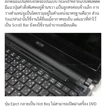
ลักษณะแป้นคีย์บอร์ดจะเป็นแบบ Island?คล้ายแป้นพิมพ์ดีด
มีแนวปุ่มคำสั่งพิเศษอยู่ด้านขวา แป้นลูกศรค่อนข้างเล็ก การ
วางตำแหน่งแป้นโดยรวมอยู่ในตำแหน่งมาตรฐานดีมาก ส่วน
TouchPad นั้นใช้งานได้ลื่นแม้อากาศจะเย็น แต่แนวที่ทำไว้
เป็น Scroll Bar ยังคงใช้งานลำบากเหมือนเดิม
ปุ่ม Eject กลายเป็น Hot Key ไม่สามารถเปิดฝาเครื่อง DVD