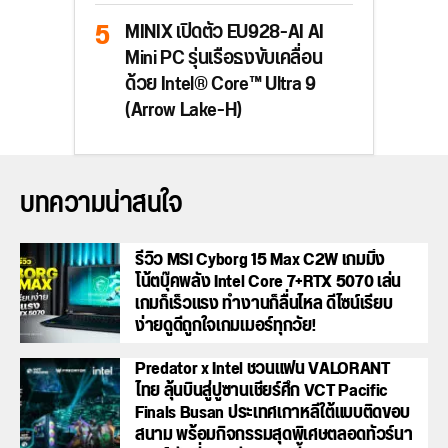
MINIX เปิดตัว EU928-AI AI
Mini PC รุ่นเรือธงขับเคลื่อน
ด้วย Intel® Core™ Ultra 9
(Arrow Lake-H)
บทความน่าสนใจ
รีวิว MSI Cyborg 15 Max C2W เกมมิ่ง
โน้ตบุ๊คพลัง Intel Core 7+RTX 5070 เล่น
เกมก็เร็วแรง ทำงานก็ลื่นไหล ดีไซน์เรียบ
ง่ายดูดีถูกใจเกมเมอร์ทุกวัย!
Predator x Intel ชวนแฟน VALORANT
ไทย ลุ้นบินสู่ปูซานเชียร์ศึก VCT Pacific
Finals Busan ประเทศเกาหลีใต้แบบติดขอบ
สนาม พร้อมกิจกรรมสุดพิเศษตลอดทัวร์นา