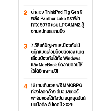
น่าลอง ThinkPad T1g Gen 9
พลัง Panther Lake กราฟิก
RTX 5070 แรม LPCAMM2 สู้
งานหนักและเกมมิ่ง
7 วิธีแก้ปัญหาและป้องกันโน๊
ตบุ๊คแบตเสื่อมด้วยตัวเอง แบต
เสื่อมป้องกันได้ทั้ง Windows
และ MacBook ยืดอายุคอมให้
ใช้ได้อีกหลายปี!
12 เกมเก็บเวล ฟรี MMORPG
ท่องโลกกว้าง ตีมอนสเตอร์
ฟาร์มของได้ทั้งวัน สนุกสุดมันส์
บนมือถือ อัปเดตปี 2026