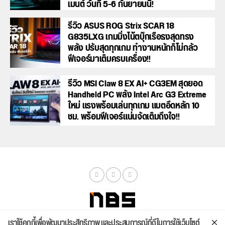
เมนต์ วันที่ 5-6 กันยายนนี้!
รีวิว ASUS ROG Strix SCAR 18
G835LXG เกมมิ่งโน้ตบุ๊กเรือธงสุดทรง
พลัง ปรับสุดทุกเกม ทำงานหนักก็ไม่กลัว
ฟีเจอร์มาเต็มครบเครื่อง!!
รีวิว MSI Claw 8 EX AI+ CG3EM สุดยอด
Handheld PC พลัง Intel Arc G3 Extreme
ใหม่ แรงพร้อมเล่นทุกเกม แบตอึดหลัก 10
ชม. พร้อมฟีเจอร์แน่นจัดเต็มถึงใจ!!
เราใช้คุกกี้เพื่อพัฒนาประสิทธิภาพ และประสบการณ์ที่ดีในการใช้เว็บไซต์