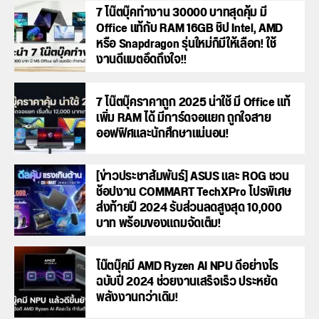
7 โน๊ตบุ๊คทำงาน 30000 บาทสุดคุ้ม มี
Office แท้กับ RAM 16GB ชิป Intel, AMD
หรือ Snapdragon รุ่นใหม่ก็มีให้เลือก! ใช้
งานดีแบตอึดถึงใจ!!
7 โน๊ตบุ๊คราคาถูก 2025 น่าใช้ มี Office แท้
เพิ่ม RAM ได้ มีการ์ดจอแยก ถูกใจสาย
ออฟฟิศและนักศึกษาแน่นอน!
[ข่าวประชาสัมพันธ์] ASUS และ ROG ชวน
ช้อปงาน COMMART TechXPro โปรพิเศษ
ส่งท้ายปี 2024 รับส่วนลดสูงสุด 10,000
บาท พร้อมของแถมจัดเต็ม!
โน๊ตบุ๊คมี AMD Ryzen AI NPU ดีอย่างไร
ฉบับปี 2024 ช่วยงานเสร็จเร็ว ประหยัด
พลังงานกว่าเดิม!