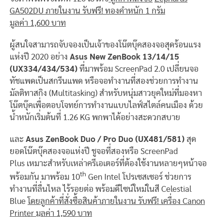
GA502DU ภายในงาน รับฟรี! ทองคำหนัก 1 กรัม
มูลค่า 1,600 บาท
ผู้สนใจสามารถจับจองเป็นเจ้าของโน๊ตบุ๊คสองจอสุดร้อนแรง
แห่งปี 2020 อย่าง
Asus New ZenBook 13/14/15
(UX334/434/534)
ที่มาพร้อม ScreenPad 2.0 เปลี่ยนจอ
ทัชแพดเป็นสกรีนแพด หรือจอทำงานที่สองช่วยการทำงาน
มัลติทาสกิง (Multitasking) สำหรับหนุ่มสาวยุคใหม่ที่มองหา
โน๊ตบุ๊คเพื่อตอบโจทย์การทำงานแบบไลฟ์สไตล์คนเมือง ด้วย
น้ำหนักเริ่มต้นที่ 1.26 KG พกพาได้อย่างสะดวกสบาย
และ
Asus ZenBook Duo / Pro Duo (UX481/581)
สุด
ยอดโน๊ตบุ๊คสองจอแห่งปี ชูจอที่สองหรือ ScreenPad
Plus เหมาะสำหรับเหล่าครีเอเตอร์ที่ต้องใช้งานหลายๆหน้าจอ
th
พร้อมกัน มาพร้อม 10
Gen Intel โปรเซสเซอร์ ช่วยการ
ทำงานที่ลื่นไหล ไร้รอยต่อ พร้อมดีไซน์ใหม่ในสี Celestial
Blue
โดยลูกค้าที่สั่งซื้อสินค้าภายในงาน รับฟรี! เครื่อง Canon
Printer มูลค่า 1,590 บาท