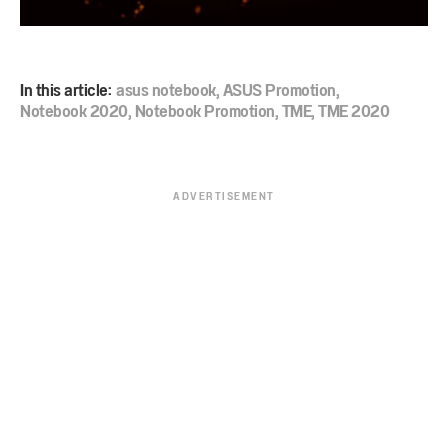
In this article:
asus notebook
,
ASUS Promotion
,
Notebook 2020
,
Notebook Promotion
,
TME
,
TME 2020
ADVERTISEMENT