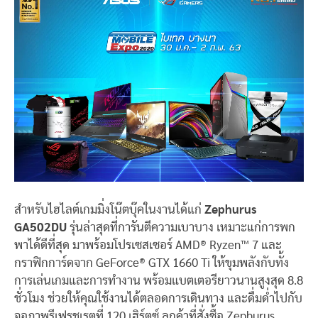
สำหรับไฮไลต์เกมมิ่งโน๊ตบุ๊คในงานได้แก่
Zephurus
GA502DU
รุ่นล่าสุดที่การันตีความเบาบาง เหมาะแก่การพก
พาได้ดีที่สุด มาพร้อมโปรเซสเซอร์ AMD® Ryzen™ 7 และ
กราฟิกการ์ดจาก GeForce® GTX 1660 Ti ให้ขุมพลังกับทั้ง
การเล่นเกมและการทำงาน พร้อมแบตเตอรียาวนานสูงสุด 8.8
ชั่วโมง ช่วยให้คุณใช้งานได้ตลอดการเดินทาง และดื่มด่ำไปกับ
จอภาพรีเฟรชเรตที่ 120 เฮิร์ตซ์
ลูกค้าที่สั่งซื้อ
Zephurus