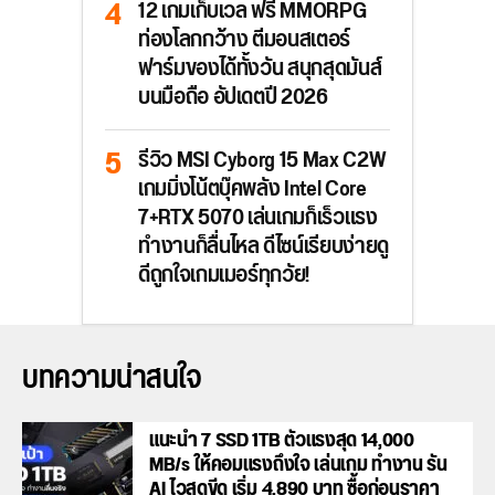
12 เกมเก็บเวล ฟรี MMORPG
ท่องโลกกว้าง ตีมอนสเตอร์
ฟาร์มของได้ทั้งวัน สนุกสุดมันส์
บนมือถือ อัปเดตปี 2026
รีวิว MSI Cyborg 15 Max C2W
เกมมิ่งโน้ตบุ๊คพลัง Intel Core
7+RTX 5070 เล่นเกมก็เร็วแรง
ทำงานก็ลื่นไหล ดีไซน์เรียบง่ายดู
ดีถูกใจเกมเมอร์ทุกวัย!
บทความน่าสนใจ
แนะนำ 7 SSD 1TB ตัวแรงสุด 14,000
MB/s ให้คอมแรงถึงใจ เล่นเกม ทำงาน รัน
AI ไวสุดขีด เริ่ม 4,890 บาท ซื้อก่อนราคา