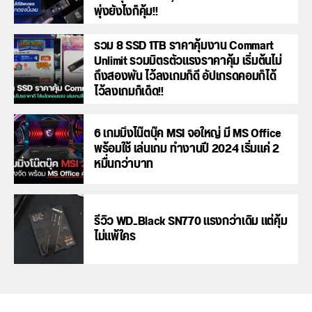
พุ่งยังไงก็คุ้ม!!
รวม 8 SSD 1TB ราคาคุ้มงาน Commart
Unlimit รวมมิตรตัวแรงราคาคุ้ม เริ่มต้นไม่
ถึงสองพัน ไว้ลงเกมก็ดี อัปเกรดคอมก็ได้
ไว้ลงเกมก็เด็ด!!
6 เกมมิ่งโน๊ตบุ๊ค MSI จอใหญ่ มี MS Office
พร้อมใช้ เล่นเกม ทำงานปี 2024 เริ่มแค่ 2
หมื่นกว่าบาท
รีวิว WD_Black SN770 แรงกว่าเดิม แต่คุ้ม
ไม่แพ้ใคร