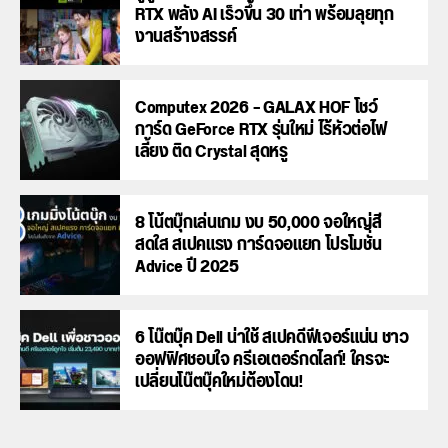
RTX พลัง AI เร็วขึ้น 30 เท่า พร้อมลุยทุก
งานสร้างสรรค์
Computex 2026 – GALAX HOF โชว์
การ์ด GeForce RTX รุ่นใหม่ ไร้หัวต่อไฟ
เลี้ยง ติด Crystal สุดหรู
8 โน้ตบุ๊กเล่นเกม งบ 50,000 จอใหญ่สี
สดใส สเปคแรง การ์ดจอแยก โปรโมชั่น
Advice ปี 2025
6 โน๊ตบุ๊ค Dell น่าใช้ สเปคดีฟีเจอร์แน่น ชาว
ออฟฟิศชอบใจ ครีเอเตอร์กดไลก์! ใครจะ
เปลี่ยนโน๊ตบุ๊คใหม่ต้องโดน!