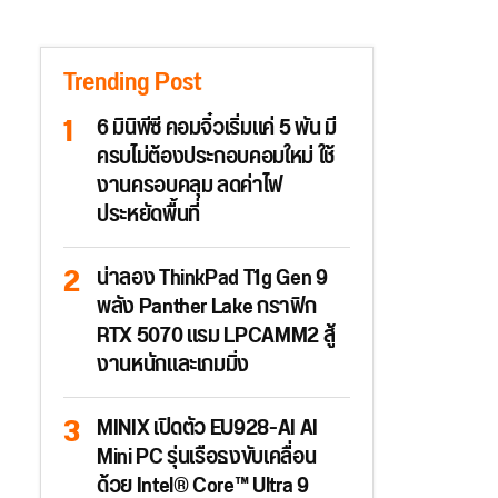
Trending Post
6 มินิพีซี คอมจิ๋วเริ่มแค่ 5 พัน มี
ครบไม่ต้องประกอบคอมใหม่ ใช้
งานครอบคลุม ลดค่าไฟ
ประหยัดพื้นที่
น่าลอง ThinkPad T1g Gen 9
พลัง Panther Lake กราฟิก
RTX 5070 แรม LPCAMM2 สู้
งานหนักและเกมมิ่ง
MINIX เปิดตัว EU928-AI AI
Mini PC รุ่นเรือธงขับเคลื่อน
ด้วย Intel® Core™ Ultra 9