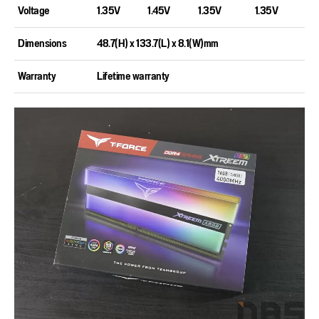
Voltage
1.35V
1.45V
1.35V
1.35V
Dimensions
48.7(H) x 133.7(L) x 8.1(W)mm
Warranty
Lifetime warranty