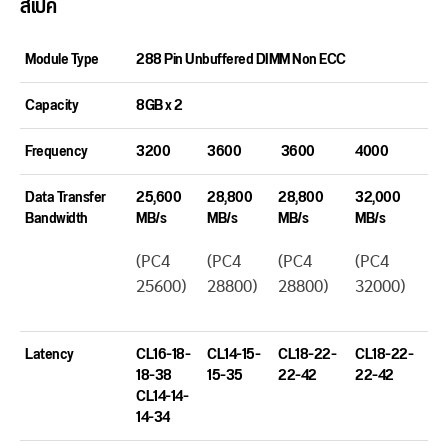
สเปค
Module Type
288 Pin Unbuffered DIMM Non ECC
Capacity
8GB x 2
Frequency
3200
3600
3600
4000
Data Transfer
25,600
28,800
28,800
32,000
Bandwidth
MB/s
MB/s
MB/s
MB/s
(PC4
(PC4
(PC4
(PC4
25600)
28800)
28800)
32000)
Latency
CL16-18-
CL14-15-
CL18-22-
CL18-22-
18-38
15-35
22-42
22-42
CL14-14-
14-34