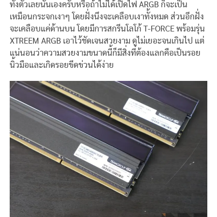
ทั้งตัวเลยนั่นเองครับหรือถ้าไม่ได้เปิดไฟ ARGB ก็จะเป็น
เหมือนกระจกเงาๆ โดยฝั่งนึงจะเคลือบเงาทั้งหมด ส่วนอีกฝั่ง
จะเคลือบแค่ด้านบน โดยมีการสกรีนโลโก้ T-FORCE พร้อมรุ่น
XTREEM ARGB เอาไว้ชัดเจนสวยงาม ดูไม่เยอะจนเกินไป แต่
แน่นอนว่าความสวยงามขนาดนี้ก็มีสิ่งที่ต้องแลกคือเป็นรอย
นิ้วมือและเกิดรอยขีดข่วนได้ง่าย