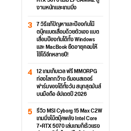
RTX 5070 แรม LPCAMM2 สู้
งานหนักและเกมมิ่ง
7 วิธีแก้ปัญหาและป้องกันโน๊
ตบุ๊คแบตเสื่อมด้วยตัวเอง แบต
เสื่อมป้องกันได้ทั้ง Windows
และ MacBook ยืดอายุคอมให้
ใช้ได้อีกหลายปี!
12 เกมเก็บเวล ฟรี MMORPG
ท่องโลกกว้าง ตีมอนสเตอร์
ฟาร์มของได้ทั้งวัน สนุกสุดมันส์
บนมือถือ อัปเดตปี 2026
รีวิว MSI Cyborg 15 Max C2W
เกมมิ่งโน้ตบุ๊คพลัง Intel Core
7+RTX 5070 เล่นเกมก็เร็วแรง