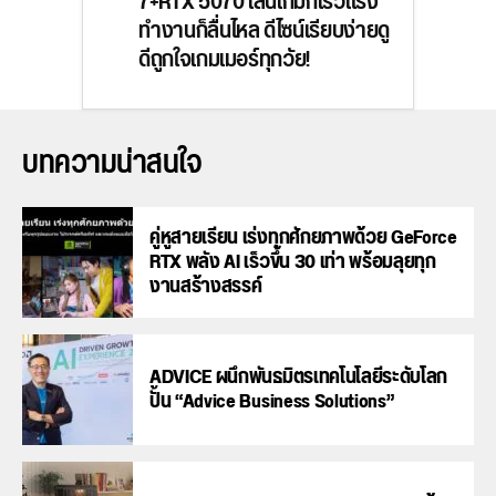
7+RTX 5070 เล่นเกมก็เร็วแรง
ทำงานก็ลื่นไหล ดีไซน์เรียบง่ายดู
ดีถูกใจเกมเมอร์ทุกวัย!
บทความน่าสนใจ
คู่หูสายเรียน เร่งทุกศักยภาพด้วย GeForce
RTX พลัง AI เร็วขึ้น 30 เท่า พร้อมลุยทุก
งานสร้างสรรค์
ADVICE ผนึกพันธมิตรเทคโนโลยีระดับโลก
ปั้น “Advice Business Solutions”