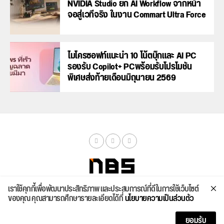
NVIDIA Studio ยก AI Workflow จากหน้า
จอสู่เวทีจริง ในงาน Commart Ultra Force
ไมโครซอฟท์แนะนำ 10 โน้ตบุ๊กและ AI PC
รองรับ Copilot+ PCพร้อมรับโปรโมชัน
พิเศษส่งท้ายเดือนมิถุนายน 2569
เราใช้คุกกี้เพื่อพัฒนาประสิทธิภาพ และประสบการณ์ที่ดีในการใช้เว็บไซต์
จัดสเปค
ค้นหา
บทความ
รีวิวล่าสุด
บทความยอดนิยม
ติดต่อเรา
ของคุณ คุณสามารถศึกษารายละเอียดได้ที่
นโยบายความเป็นส่วนตัว
Copyright © 2026
ยอมรับ