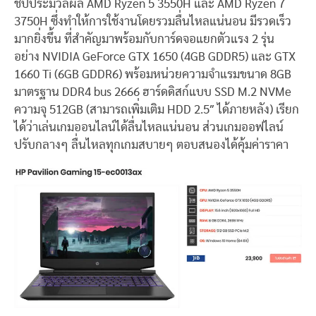
ชิปประมวลผล AMD Ryzen 5 3550H และ AMD Ryzen 7
3750H ซึ่งทำให้การใช้งานโดยรวมลื่นไหลแน่นอน มีรวดเร็ว
มากยิ่งขึ้น ที่สำคัญมาพร้อมกับการ์ดจอแยกตัวแรง 2 รุ่น
อย่าง NVIDIA GeForce GTX 1650 (4GB GDDR5) และ GTX
1660 Ti (6GB GDDR6) พร้อมหน่วยความจำแรมขนาด 8GB
มาตรฐาน DDR4 bus 2666 ฮาร์ดดิสก์แบบ SSD M.2 NVMe
ความจุ 512GB (สามารถเพิ่มเติม HDD 2.5″ ได้ภายหลัง) เรียก
ได้ว่าเล่นเกมออนไลน์ได้ลื่นไหลแน่นอน ส่วนเกมออฟไลน์
ปรับกลางๆ ลื่นไหลทุกเกมสบายๆ ตอบสนองได้คุ้มค่าราคา