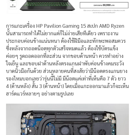
การแกะเครื่อง HP Pavilion Gaming 15 สเปก AMD Ryzen
นั้นสามารถทำได้ไม่ยากแต่ก็ไม่ง่ายเสียทีเดียว เพราะงาน
ประกอบค่อนข้างแน่นหนา ต้องใช้ฝีมือและทักษะพอสมควร
ซึ่งหลังจากถอดน็อตทุกตัวเสร็จหมดแล้ว ต้องใช้บัตรแข็ง
ค่อยๆ รูดถอดออกที่ละส่วน จากขอบด้านหน้า ควรทำอย่าง
ใจเย็น และขอบฝาด้านหลังตรงแกนฝาพับค่อนข้างคมระวัง
บาดนิ้วมือกันด้วย ส่วนหลายคนที่สงสัยว่ามีน็อตตรงแกนยาง
รองไหมบอกเลยว่ารุ่นนี้ไม่มี มีน็อตแค่เท่าที่เห็นคือ 7 ตัว ยาว
4 (ด้านหลัง) สั้น 3 (ด้านหน้า) โดยเมื่อแกะออกมาแล้วก็จะเห็น
ฮาร์ดแวร์หลายๆ อย่างตามรูปเลย