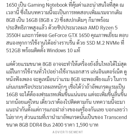
1650 เป็น Gaming Notebook ที่คุ้มค่าและน่าสนใจที่สุด ณ
เวลานี้ ซึ่งในบทความนี้จะเป็นการทดสอบเพิ่มแรมจากเดิม
8GB เป็น 16GB (8GB x 2) ซึ่งสเปกเดิมๆ ก็มาพร้อม
ประสิทธิภาพสูงแล้ว ด้วยชิปประมวลผล AMD Ryzen 5
3550H และการ์ดจอ GeForce GTX 1650 คุณภาพเยี่ยม ตอบ
สนองทุกการใช้งานได้อย่างราบรื่น ด้วย SSD M.2 NVMe ที่
512GB พร้อมติดตั้ง Windows 10 แท้
แต่ด้วยแรมขนาด 8GB อาจจะทำให้เครื่องยังลื่นไหลได้ไม่สุด
แม้ในการใช้งานทั่วไปอย่างใช้งานเอกสาร เล่นอินเตอร์เน็ต ดู
หนังฟังเพลง จะดูเหมือนว่าแรม 8GB จะพอเพียงแล้ว ในการ
เล่นเกมหรือประมวลผลหนักๆ เชื่อได้ว่าถ้าอัพเกรดแรมเป็น
16GB จะได้ต้องเฟรมเรทเพิ่มขึ้นแน่นอน แต่จะเพิ่มขึ้นลื่นขึ้น
มากน้อยแค่ไหน เดี๋ยวเราต้องไปติดตามกัน บทความนี้จะมา
แนะนำกันตั้งแต่การแกะฝาล่างของเครื่องกันเลย บอกเลยว่า
ไม่ยากๆ ส่วนแรมที่เรานำมาอัพเกรดนั้นเป็นของ Transcend
ขนาด 8GB DDR4 Bus 2400 ราคา 1,590 บาท
ADVERTISEMENT