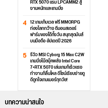
RTX 5070 แรม LPCAMM2 สู้
งานหนักและเกมมิ่ง
12 เกมเก็บเวล ฟรี MMORPG
ท่องโลกกว้าง ตีมอนสเตอร์
ฟาร์มของได้ทั้งวัน สนุกสุดมันส์
บนมือถือ อัปเดตปี 2026
รีวิว MSI Cyborg 15 Max C2W
เกมมิ่งโน้ตบุ๊คพลัง Intel Core
7+RTX 5070 เล่นเกมก็เร็วแรง
ทำงานก็ลื่นไหล ดีไซน์เรียบง่ายดู
ดีถูกใจเกมเมอร์ทุกวัย!
บทความน่าสนใจ