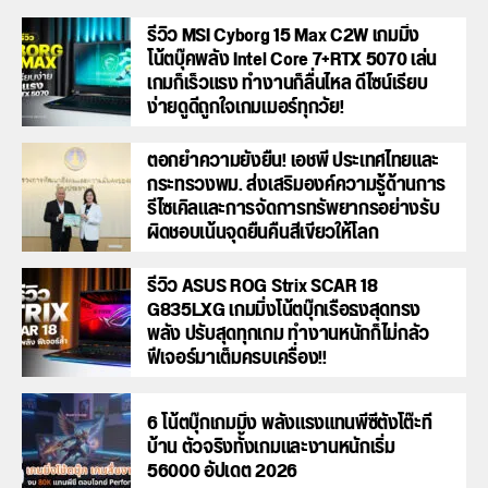
รีวิว MSI Cyborg 15 Max C2W เกมมิ่ง
โน้ตบุ๊คพลัง Intel Core 7+RTX 5070 เล่น
เกมก็เร็วแรง ทำงานก็ลื่นไหล ดีไซน์เรียบ
ง่ายดูดีถูกใจเกมเมอร์ทุกวัย!
ตอกย้ำความยั่งยืน! เอชพี ประเทศไทยและ
กระทรวงพม. ส่งเสริมองค์ความรู้ด้านการ
รีไซเคิลและการจัดการทรัพยากรอย่างรับ
ผิดชอบเน้นจุดยืนคืนสีเขียวให้โลก
รีวิว ASUS ROG Strix SCAR 18
G835LXG เกมมิ่งโน้ตบุ๊กเรือธงสุดทรง
พลัง ปรับสุดทุกเกม ทำงานหนักก็ไม่กลัว
ฟีเจอร์มาเต็มครบเครื่อง!!
6 โน้ตบุ๊กเกมมิ่ง พลังแรงแทนพีซีตั้งโต๊ะที่
บ้าน ตัวจริงทั้งเกมและงานหนักเริ่ม
56000 อัปเดต 2026