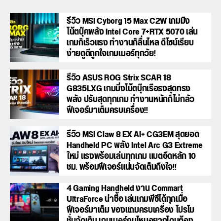
รีวิว MSI Cyborg 15 Max C2W เกมมิ่ง
โน้ตบุ๊คพลัง Intel Core 7+RTX 5070 เล่น
เกมก็เร็วแรง ทำงานก็ลื่นไหล ดีไซน์เรียบ
ง่ายดูดีถูกใจเกมเมอร์ทุกวัย!
รีวิว ASUS ROG Strix SCAR 18
G835LXG เกมมิ่งโน้ตบุ๊กเรือธงสุดทรง
พลัง ปรับสุดทุกเกม ทำงานหนักก็ไม่กลัว
ฟีเจอร์มาเต็มครบเครื่อง!!
รีวิว MSI Claw 8 EX AI+ CG3EM สุดยอด
Handheld PC พลัง Intel Arc G3 Extreme
ใหม่ แรงพร้อมเล่นทุกเกม แบตอึดหลัก 10
ชม. พร้อมฟีเจอร์แน่นจัดเต็มถึงใจ!!
4 Gaming Handheld งาน Commart
UltraForce น่าซื้อ เล่นเกมพีซีได้ทุกเมื่อ
ฟีเจอร์มาเต็ม ของแถมครบเครื่อง โปรโม
ชั่นจัดเต็ม เกมเมอร์คนไหนอยากโดนต้อง