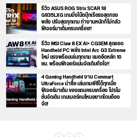
รีวิว ASUS ROG Strix SCAR 18
G835LXG เกมมิ่งโน้ตบุ๊กเรือธงสุดทรง
พลัง ปรับสุดทุกเกม ทำงานหนักก็ไม่กลัว
ฟีเจอร์มาเต็มครบเครื่อง!!
รีวิว MSI Claw 8 EX AI+ CG3EM สุดยอด
Handheld PC พลัง Intel Arc G3 Extreme
ใหม่ แรงพร้อมเล่นทุกเกม แบตอึดหลัก 10
ชม. พร้อมฟีเจอร์แน่นจัดเต็มถึงใจ!!
4 Gaming Handheld งาน Commart
UltraForce น่าซื้อ เล่นเกมพีซีได้ทุกเมื่อ
ฟีเจอร์มาเต็ม ของแถมครบเครื่อง โปรโม
ชั่นจัดเต็ม เกมเมอร์คนไหนอยากโดนต้อง
จัด!