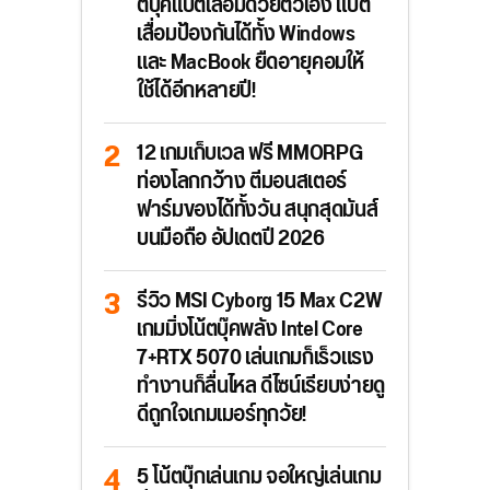
ตบุ๊คแบตเสื่อมด้วยตัวเอง แบต
เสื่อมป้องกันได้ทั้ง Windows
และ MacBook ยืดอายุคอมให้
ใช้ได้อีกหลายปี!
12 เกมเก็บเวล ฟรี MMORPG
ท่องโลกกว้าง ตีมอนสเตอร์
ฟาร์มของได้ทั้งวัน สนุกสุดมันส์
บนมือถือ อัปเดตปี 2026
รีวิว MSI Cyborg 15 Max C2W
เกมมิ่งโน้ตบุ๊คพลัง Intel Core
7+RTX 5070 เล่นเกมก็เร็วแรง
ทำงานก็ลื่นไหล ดีไซน์เรียบง่ายดู
ดีถูกใจเกมเมอร์ทุกวัย!
5 โน้ตบุ๊กเล่นเกม จอใหญ่เล่นเกม