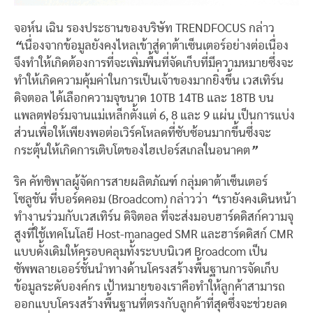
จอห์น เฉิน รองประธานของบริษัท TRENDFOCUS กล่าว
“
เนื่องจากข้อมูลยังคงไหลเข้าสู่ดาต้าเซ็นเตอร์อย่างต่อเนื่อง
จึงทำให้เกิดต้องการที่จะเพิ่มพื้นที่จัดเก็บที่มีความหมายซึ่งจะ
ทำให้เกิดความคุ้มค่าในการเป็นเจ้าของมากยิ่งขึ้น เวสเทิร์น
ดิจตอล ได้เลือกความจุขนาด 10TB 14TB และ 18TB บน
แพลตฟอร์มจานแม่เหล็กตั้งแต่ 6, 8 และ 9 แผ่น เป็นการแบ่ง
ส่วนเพื่อให้เพียงพอต่อเวิร์คโหลดที่ซับซ้อนมากขึ้นซึ่งจะ
กระตุ้นให้เกิดการเติบโตของไฮเปอร์สเกลในอนาคต
”
ริค คัทซิพาลผู้จัดการสายผลิตภัณฑ์ กลุ่มดาต้าเซ็นเตอร์
โซลูชัน ที่บอร์ดคอม (Broadcom) กล่าวว่า
“
เรายังคงเดินหน้า
ทำงานร่วมกับเวสเทิร์น ดิจิตอล ที่จะส่งมอบฮาร์ดดิสก์ความจุ
สูงที่ใช้เทคโนโลยี Host-managed SMR และฮาร์ดดิสก์ CMR
แบบดั้งเดิมให้ครอบคลุมทั้งระบบนิเวศ Broadcom เป็น
ซัพพลายเออร์ชั้นนำทางด้านโครงสร้างพื้นฐานการจัดเก็บ
ข้อมูลระดับองค์กร เป้าหมายของเราคือทำให้ลูกค้าสามารถ
ออกแบบโครงสร้างพื้นฐานที่ตรงกับลูกค้าที่สุดซึ่งจะช่วยลด