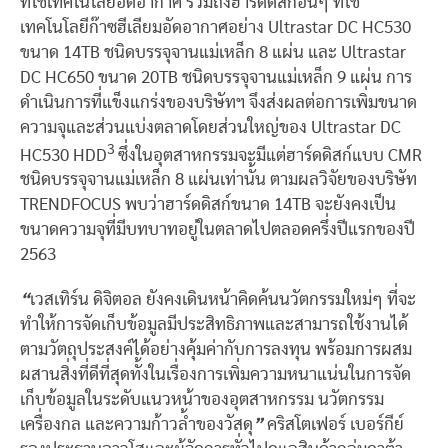
ที่ใช้เทคโนโลยีอัดอากาศ รวมถึงฮาร์ดดิสก์อื่นๆ ที่ใช้
เทคโนโลยีก๊าซฮีเลียมอัดอากาศอย่าง Ultrastar DC HC530
ขนาด 14TB ชนิดบรรจุจานแม่เหล็ก 8 แผ่น และ Ultrastar
DC HC650 ขนาด 20TB ชนิดบรรจุจานแม่เหล็ก 9 แผ่น การ
ดำเนินการที่แข็งแกร่งของบริษัทฯ จึงส่งผลต่อการเพิ่มขนาด
ความจุและส่วนแบ่งตลาดโดยส่วนใหญ่ของ Ultrastar DC
3
HC530 HDD
ซึ่งในอุตสาหกรรมจะมีแต่ฮาร์ดดิสก์แบบ CMR
ชนิดบรรจุจานแม่เหล็ก 8 แผ่นเท่านั้น ตามผลวิจัยของบริษัท
TRENDFOCUS พบว่าฮาร์ดดิสก์ขนาด 14TB จะยังคงเป็น
ขนาดความจุที่มีบทบาทอยู่ในตลาดไปตลอดครึ่งปีแรกของปี
2563
“
เวสเทิร์น ดิจิตอล ยังคงเดินหน้าคิดค้นนวัตกรรมใหม่ๆ ที่จะ
ทำให้การจัดเก็บข้อมูลมีประสิทธิภาพและสามารถใช้งานได้
ตามวัตถุประสงค์ได้อย่างคุ้มค่ากับการลงทุน พร้อมการผสม
ผสานสิ่งที่ดีที่สุดทั้งในเรื่องการเพิ่มความหนาแน่นในการจัด
เก็บข้อมูลในระดับแนวหน้าของอุตสาหกรรม นวัตกรรม
เครื่องกล และความก้าวล้ำของวัสดุ
”
คริสโตเฟอร์ เบอร์กีย์