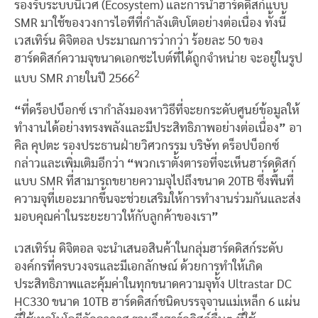
รองรับระบบนิเวศ (Ecosystem) และการนำฮาร์ดดิสก์แบบ
SMR มาใช้ของวงการไอทีที่กำลังเติบโตอย่างต่อเนื่อง ทั้งนี้
เวสเทิร์น ดิจิตอล ประมาณการว่ากว่า ร้อยละ 50 ของ
ฮาร์ดดิสก์ความจุขนาดเอกซะไบต์ที่ได้ถูกจำหน่าย จะอยู่ในรูป
2
แบบ SMR ภายในปี 2566
“
ที่ดร็อปบ็อกซ์ เรากำลังมองหาวิธีที่จะยกระดับศูนย์ข้อมูลให้
ทำงานได้อย่างทรงพลังและมีประสิทธิภาพอย่างต่อเนื่อง
”
อา
คิล คุปตะ รองประธานฝ่ายวิศวกรรม บริษัท ดร็อปบ็อกซ์
กล่าวและเพิ่มเติมอีกว่า
“
พวกเราตั้งตารอที่จะเห็นฮาร์ดดิสก์
แบบ SMR ที่สามารถขยายความจุไปถึงขนาด 20TB ซึ่งพื้นที่
ความจุที่เยอะมากขึ้นจะช่วยเสริมให้การทำงานร่วมกันและส่ง
มอบคุณค่าในระยะยาวให้กับลูกค้าของเรา
”
เวสเทิร์น ดิจิตอล จะนำเสนอสินค้าในกลุ่มฮาร์ดดิสก์ระดับ
องค์กรที่ครบวงจรและมีเอกลักษณ์ ด้วยการทำให้เกิด
ประสิทธิภาพและคุ้มค่าในทุกขนาดความจุทั้ง Ultrastar DC
HC330 ขนาด 10TB ฮาร์ดดิสก์ชนิดบรรจุจานแม่เหล็ก 6 แผ่น