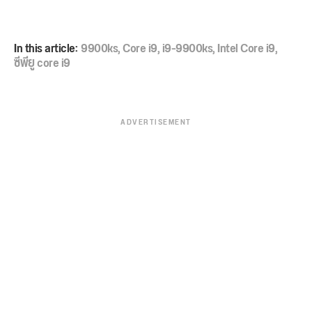
In this article:
9900ks
,
Core i9
,
i9-9900ks
,
Intel Core i9
,
ซีพียู core i9
ADVERTISEMENT