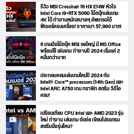
รีวิว MSI Crosshair 16 HX E14W หัวใจ
Intel Core i9+RTX 5060 โน้ตบุ๊กเล่นเกม
4K ได้ ทำงานหนักสบายๆ อัพเกรดได้
ฟีเจอร์ครบเครื่อง! ราคาเบา 57,990 บาท!
6 เกมมิ่งโน๊ตบุ๊ค MSI จอใหญ่ มี MS Office
พร้อมใช้ เล่นเกม ทำงานปี 2024 เริ่มแค่ 2
หมื่นกว่าบาท
ประกอบคอมเล่นเกมใหม่ปี 2024 กับ
Intel® Core™ processors (14th Gen) และ
Intel ARC A750 เกม กราฟิก สตรีม วีดีโอ
ครบ!
เปรียบเทียบ CPU Intel และ AMD 2023 รุ่น
ใหม่ ทำงาน เล่นเกม ตัดต่อ เขียนโปรแกรม
สตรีมมิ่งรุ่นไหน?