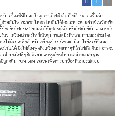
รับเครื่องพีซีไปจนถึงอุปกรณ์ไฟฟ้าอื่นที่ไม่มีแบตเตอรี่ในตัว
้ ช่วยกันไฟกระชาก ไฟตก ไฟเกินได้โดยเฉพาะตามต่างจังหวัดหรือ
ครั้งไฟเกินไฟกระชากจนทำให้อุปกรณ์พัง หรือไฟดับก็ดับเฉยงานยัง
รับว่าเครื่องสำรองไฟก็เป็นอุปกรณ์หนึ่งที่หลายท่านมองข้าม โดย
ะไม่มีงบเหลือสำหรับเครื่องสำรองไฟเลย มีเท่าไรก็ลงพีซีหมด
ไรไม่ได้ ยิ่งไม่ต้องพูดถึงเครื่องแรงแพงๆที่ถ้าไฟเกินขึ้นมาอาจจะ
ื่องสำรองไฟดีๆสักตัวจากแบรนด์คนไทย แต่ผ่านมาตรฐาน
ลยีลูกคลื่น Pure Sine Wave เพื่อการปกป้องที่สมบูรณ์แบบ