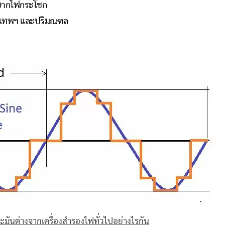
ะชากไฟกระโชก
กรุงเทพฯ และปริมณฑล
ะมันต่างจากเครื่องสํารองไฟทั่วไปอย่างไรกัน