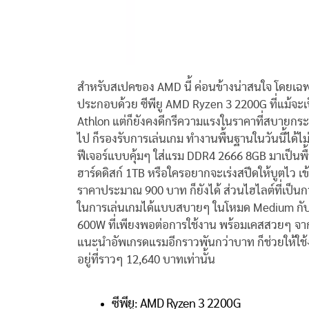
สำหรับสเปคของ AMD นี้ ค่อนข้างน่าสนใจ โดยเฉพาะ
ประกอบด้วย ซีพียู AMD Ryzen 3 2200G ที่แม้จะเป็
Athlon แต่ก็ยังคงดีกรีความแรงในราคาที่สบายกระเ
ไป ก็รองรับการเล่นเกม ทำงานพื้นฐานในวันนี้ได้
ฟีเจอร์แบบคุ้มๆ ใส่แรม DDR4 2666 8GB มาเป็นพื
ฮาร์ดดิสก์ 1TB หรือใครอยากจะเร่งสปีดให้บูตไว เข
ราคาประมาณ 900 บาท ก็ยังได้ ส่วนไฮไลต์ที่เป็นก
ในการเล่นเกมได้แบบสบายๆ ในโหมด Medium กับรา
600W ที่เพียงพอต่อการใช้งาน พร้อมเคสสวยๆ จาก
แนะนำอัพเกรดแรมอีกราวพันกว่าบาท ก็ช่วยให้ใช้ง
อยู่ที่ราวๆ 12,640 บาทเท่านั้น
ซีพียู: AMD Ryzen 3 2200G