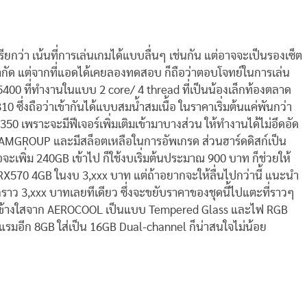
รียกว่า เน้นที่การเล่นเกมได้แบบลื่นๆ เช่นกัน แต่อาจจะเป็นรองเซ็ต
ำกัด แต่จากที่แอดได้เคยลองทดสอบ ก็ถือว่าตอบโจทย์ในการเล่น
 5400 ที่ทำงานในแบบ 2 core/ 4 thread ที่เป็นน้องเล็กท้องตลาด
ซึ่งถือว่าเข้ากันได้แบบสมน้ำสมเนื้อ ในราคาเริ่มต้นแค่พันกว่า
B350 เพราะจะมีฟีเจอร์เพิ่มเติมเข้ามาบางส่วน ให้ทำงานได้ไม่อึดอัด
AMGROUP และมีสล็อตเหลือในการอัพเกรด ส่วนฮาร์ดดิสก์เป็น
จะเพิ่ม 240GB เข้าไป ก็ใช้งบเริ่มต้นประมาณ 900 บาท ก็ช่วยให้
 RX570 4GB ในงบ 3,xxx บาท แต่ถ้าอยากจะให้ลื่นไปกว่านี้ แนะนำ
ีกราว 3,xxx บาทเลยทีเดียว ซึ่งจะขยับราคาของชุดนี้ไปแตะที่ราวๆ
สข้างใสจาก AEROCOOL เป็นแบบ Tempered Glass และไฟ RGB
ดแรมอีก 8GB ใส่เป็น 16GB Dual-channel ก็น่าสนใจไม่น้อย