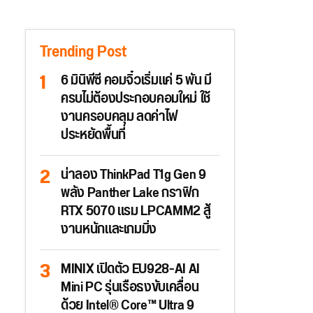
Trending Post
6 มินิพีซี คอมจิ๋วเริ่มแค่ 5 พัน มี
ครบไม่ต้องประกอบคอมใหม่ ใช้
งานครอบคลุม ลดค่าไฟ
ประหยัดพื้นที่
น่าลอง ThinkPad T1g Gen 9
พลัง Panther Lake กราฟิก
RTX 5070 แรม LPCAMM2 สู้
งานหนักและเกมมิ่ง
MINIX เปิดตัว EU928-AI AI
Mini PC รุ่นเรือธงขับเคลื่อน
ด้วย Intel® Core™ Ultra 9