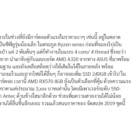
ในช่วงที่ยังมีการ์ดจอตัวแรงในราคาเบาๆ เช่นนี้ อยู่ในตลาด
นซีพียูรุ่นน้องเล็ก ในตระกูล Ryzen series ก่อนที่จะลงไปเป็น
ป๋า แค่ 2 พันต้นๆ แต่ก็ทำงานในแบบ 4 core/ 4 thread ซึ่งจะว่า
ไม่ยาก นำมาจับคู่กับเมนบอร์ด AMD A320 จากทาง ASUS ที่มาพร้อม
้นฐาน และยังเหลือสล็อตว่างให้เติมในได้ในภายหลัง พร้อม
้าเกมเร็วและลากไฟล์ได้ลื่นๆ ก็อาจจะเพิ่ม SSD 240GB เข้าไป ใน
าร์ดจอ เวลานี้ AMD RX570 4GB ยังเป็นตัวเลือกที่คุ้ม ด้วยความแรง
คาแค่ประมาณ 3,xxx บาทเท่านั้น โดยมีเพาเวอร์ระดับ 550-
 Antec ด้านข้างใสมาอีกด้วย ช่วยเพิ่มความสวยงามได้ไม่น้อย
านได้ลื่นขึ้นอีกเยอะ รวมแล้วสนนราคาของ จัดสเปค 2019 ชุดนี้