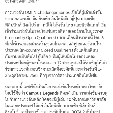
จะได้ครองตำแหน่ง”
การแข่งขัน OMEN Challenger Series เปิดให้ผู้เข้าแข่งขัน
จากออสเตรเลีย จีน อินเดีย อินโดนีเซีย ญี่ปุ่น มาเลเซีย
ฟิลิปปินส์ สิงคโปร์ เกาหลีใต้ ไต้หวัน ไทย และนิวซีแลนด์ เริ่ม
เข้าร่วมแข่งขันในรอบโอเพ่นควอลิฟายเออร์ภายในประเทศ
(In-country Open Qualifiers) ปลายเดือนสิงหาคมนี้ โดย 6
ทีมที่เข้ารอบจะเดินหน้าสู่รอบโคลสควอลิฟายเออร์ภายใน
ประเทศ (In-country Closed Qualifiers) ตั้งแต่ต้นเดือน
กันยายนเป็นต้นไป กับอีก 2 ทีมผู้เล่นมือโปรของแต่ละ
ประเทศ โดยผู้ชนะทั้งหมดจาก 12 ประเทศจะได้รับเชิญให้เข้า
ร่วมการแข่งขันรอบชิงชนะเลิศซึ่งจะจัดขึ้นระหว่างวันที่ 1-
3 พฤศจิกายน 2562 ที่กรุงจาการ์ตา ประเทศอินโดนีเซีย
นอกจากนี้ เอชพียังเปิดตัวการแข่งขันในระดับมหาวิทยาลัย
โดยใช้ชื่อว่า
Campus Legends
ที่จะดำเนินการแข่งขันควบคู่
ไปกับการแข่งขันหลัก โดยจะมีผู้เล่น 10 ทีมจากมหาวิทยาลัย
ในแต่ละประเทศ ได้แก่ อินโดนีเซีย มาเลเซีย ฟิลิปปินส์
สิงคโปร์ และไทย เข้าร่วมแข่งขันในเกม DOTA 2 กันในรูป