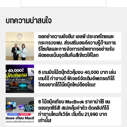
บทความน่าสนใจ
ตอกย้ำความยั่งยืน! เอชพี ประเทศไทยและ
กระทรวงพม. ส่งเสริมองค์ความรู้ด้านการ
รีไซเคิลและการจัดการทรัพยากรอย่างรับ
ผิดชอบเน้นจุดยืนคืนสีเขียวให้โลก
6 เกมมิ่งโน้ตบุ๊กตัวคุ้มงบ 40,000 บาท เล่น
เกมได้ ทำงานดี ฟีเจอร์จัดเต็มอัพเกรดก็ได้
ใครอยากได้โน้ตบุ๊คใหม่ต้องโดน!
6 โน้ตบุ๊คเทียบ MacBook ราคาน่าใช้ ชน
ตรงทุกซีรีส์! สเปคคุ้มค่าตัว ตัดคลิปก็ได้
ทำงานไหนก็เวิร์ค เริ่มต้น 21,990 บาท
เท่านั้น!