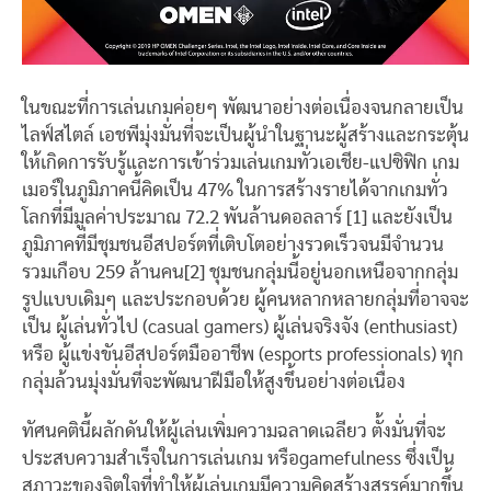
ในขณะที่การเล่นเกมค่อยๆ พัฒนาอย่างต่อเนื่องจนกลายเป็น
ไลฟ์สไตล์ เอชพีมุ่งมั่นที่จะเป็นผู้นำในฐานะผู้สร้างและกระตุ้น
ให้เกิดการรับรู้และการเข้าร่วมเล่นเกมทั่วเอเชีย-แปซิฟิก เกม
เมอร์ในภูมิภาคนี้คิดเป็น 47% ในการสร้างรายได้จากเกมทั่ว
โลกที่มีมูลค่าประมาณ 72.2 พันล้านดอลลาร์ [1] และยังเป็น
ภูมิภาคที่มีชุมชนอีสปอร์ตที่เติบโตอย่างรวดเร็วจนมีจำนวน
รวมเกือบ 259 ล้านคน[2] ชุมชนกลุ่มนี้อยู่นอกเหนือจากกลุ่ม
รูปแบบเดิมๆ และประกอบด้วย ผู้คนหลากหลายกลุ่มที่อาจจะ
เป็น ผู้เล่นทั่วไป (casual gamers) ผู้เล่นจริงจัง (enthusiast)
หรือ ผู้แข่งขันอีสปอร์ตมืออาชีพ (esports professionals) ทุก
กลุ่มล้วนมุ่งมั่นที่จะพัฒนาฝีมือให้สูงขึ้นอย่างต่อเนื่อง
ทัศนคตินี้ผลักดันให้ผู้เล่นเพิ่มความฉลาดเฉลียว ตั้งมั่นที่จะ
ประสบความสำเร็จในการเล่นเกม หรือgamefulness ซึ่งเป็น
สภาวะของจิตใจที่ทำให้ผู้เล่นเกมมีความคิดสร้างสรรค์มากขึ้น