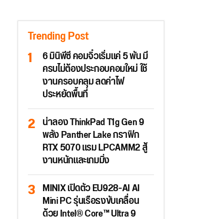
Trending Post
6 มินิพีซี คอมจิ๋วเริ่มแค่ 5 พัน มี
ครบไม่ต้องประกอบคอมใหม่ ใช้
งานครอบคลุม ลดค่าไฟ
ประหยัดพื้นที่
น่าลอง ThinkPad T1g Gen 9
พลัง Panther Lake กราฟิก
RTX 5070 แรม LPCAMM2 สู้
งานหนักและเกมมิ่ง
MINIX เปิดตัว EU928-AI AI
Mini PC รุ่นเรือธงขับเคลื่อน
ด้วย Intel® Core™ Ultra 9