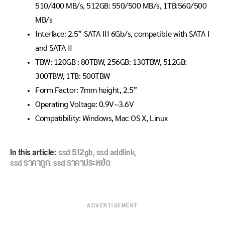
510/400 MB/s, 512GB: 550/500 MB/s, 1TB:560/500
MB/s
Interface: 2.5” SATA III 6Gb/s, compatible with SATA I
and SATA II
TBW: 120GB : 80TBW, 256GB: 130TBW, 512GB:
300TBW, 1TB: 500TBW
Form Factor: 7mm height, 2.5”
Operating Voltage: 0.9V~3.6V
Compatibility: Windows, Mac OS X, Linux
In this article:
ssd 512gb
,
ssd addlink
,
ssd ราคาถูก. ssd ราคาประหยัด
ADVERTISEMENT