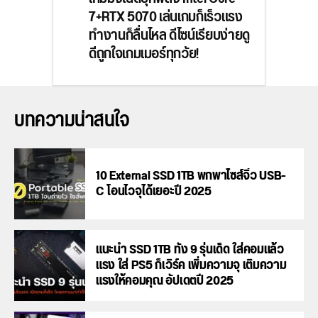
7+RTX 5070 เล่นเกมก็เร็วแรง
ทำงานก็ลื่นไหล ดีไซน์เรียบง่ายดู
ดีถูกใจเกมเมอร์ทุกวัย!
บทความน่าสนใจ
10 External SSD 1TB พกพาไซส์จิ๋ว USB-
C โอนไวจุได้เยอะปี 2025
แนะนำ SSD 1TB ทั้ง 9 รุ่นเด็ด ใส่คอมแล้ว
แรง ใส่ PS5 ก็เวิร์ค เพิ่มความจุ เติมความ
แรงให้คอมคุณ อัปเดตปี 2025