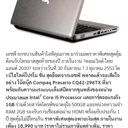
เอชพี ยกขบวนสินค้าไอทีคุณภาพ มาร่วมลดราคาพิเศษสุดคุ้ม
ต้อนรับไตรมาสสุดท้ายของปี ภายในงาน ?คอมเวิลด์ ไทย
แลนด์ 2010? ระหว่างวันที่ 30 กันยายน ? 3 ตุลาคม 2553 โด
ยมี
ไฮไลท์โปรโม ชั่น สุด
ฮ็อตจากเอชพี
พลาดแล้วจะเสียใจ
อย่าง โน๊ตบุ๊ค
Compaq Presario
CQ42-296TX
ที่มา
พร้อมกับความแรงแบบเต็มสปีดจากขุมพลังของหน่วย
?
ประมวลผล
Intel
Core i5 Processor และการ์ดจอแรงถึง
1GB
ร่วมด้วยฮาร์ดไดรฟ์ขนาดจุใจ 500GB และหน่วยความจำ
RAM 2GB รองรับการเชื่อมต่อผ่าน HDMI พร้อมรับประกัน 1
ปี สุดคุ้มไม่มีใครเกิน
ราคาพิเศษสุด
เฉพาะเงินสด
ภายในงาน
เพียง 18
,990 บาท (ราคาไม่รวมภาษีมูลค่าเพิ่ม, ราคา