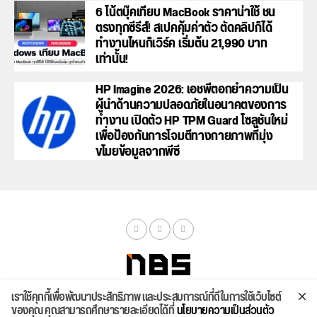
6 โน้ตบุ๊คเทียบ MacBook ราคาน่าใช้ ชน
ตรงทุกซีรีส์! สเปคคุ้มค่าตัว ตัดคลิปก็ได้
ทำงานไหนก็เวิร์ค เริ่มต้น 21,990 บาท
เท่านั้น!
HP Imagine 2026: เอชพีตอกย้ำความเป็น
ผู้นำด้านความปลอดภัยในอนาคตของการ
ทำงาน เปิดตัว HP TPM Guard โซลูชันใหม่
เพื่อป้องกันการโจมตีทางกายภาพที่มุ่ง
ขโมยข้อมูลจากพีซี
เราใช้คุกกี้เพื่อพัฒนาประสิทธิภาพ และประสบการณ์ที่ดีในการใช้เว็บไซต์
จัดสเปค
ค้นหา
บทความ
รีวิวล่าสุด
บทความยอดนิยม
ติดต่อเรา
ของคุณ คุณสามารถศึกษารายละเอียดได้ที่
นโยบายความเป็นส่วนตัว