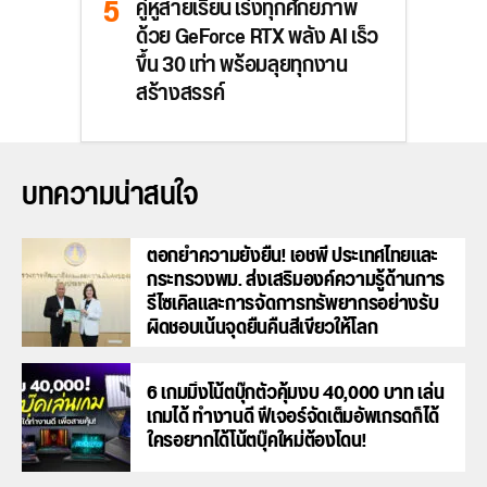
คู่หูสายเรียน เร่งทุกศักยภาพ
ด้วย GeForce RTX พลัง AI เร็ว
ขึ้น 30 เท่า พร้อมลุยทุกงาน
สร้างสรรค์
บทความน่าสนใจ
ตอกย้ำความยั่งยืน! เอชพี ประเทศไทยและ
กระทรวงพม. ส่งเสริมองค์ความรู้ด้านการ
รีไซเคิลและการจัดการทรัพยากรอย่างรับ
ผิดชอบเน้นจุดยืนคืนสีเขียวให้โลก
6 เกมมิ่งโน้ตบุ๊กตัวคุ้มงบ 40,000 บาท เล่น
เกมได้ ทำงานดี ฟีเจอร์จัดเต็มอัพเกรดก็ได้
ใครอยากได้โน้ตบุ๊คใหม่ต้องโดน!