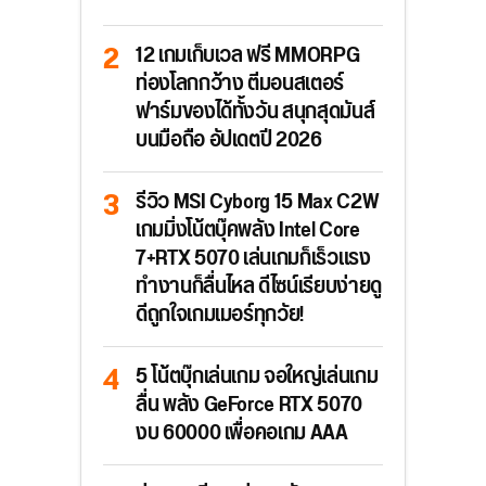
12 เกมเก็บเวล ฟรี MMORPG
ท่องโลกกว้าง ตีมอนสเตอร์
ฟาร์มของได้ทั้งวัน สนุกสุดมันส์
บนมือถือ อัปเดตปี 2026
รีวิว MSI Cyborg 15 Max C2W
เกมมิ่งโน้ตบุ๊คพลัง Intel Core
7+RTX 5070 เล่นเกมก็เร็วแรง
ทำงานก็ลื่นไหล ดีไซน์เรียบง่ายดู
ดีถูกใจเกมเมอร์ทุกวัย!
5 โน้ตบุ๊กเล่นเกม จอใหญ่เล่นเกม
ลื่น พลัง GeForce RTX 5070
งบ 60000 เพื่อคอเกม AAA