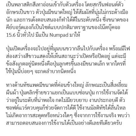
เป็นพลาสติกสีเทาอ่อนเข้ากับตัวเครื่อง โดยสกรีนฟอนต์ตัว
อักษรเป็นขาว ตัวปุ่มมีขนาดใหญ่ ให้สัมผัสที่นุ่มไม่กระด้างมือ
นัก และการเด้งตอบสนองก็ทำได้ดีในระดับหนึ่ง ซึ่งขนาดของ
คีย์บอร์ดเองก็เป็นไซต์แบบปกติมาตราฐานของโน๊ตบุ๊คจอ
15.6 นิ้วทั่วไป มีแป้น Numpad มาให้
ปุ่มเปิดเครื่องจะไปอยู่ที่มุมบนขวากลืนไปกับเครื่อง พร้อมมีไฟ
ส่องสว่างสีขาวแสดงให้เห็นสถานะว่าเปิดหรือปิดอยู่ แต่จะมี
ข้อสังเกตอยู่นิดหนึ่งคือปุ่มลูกศรขึ้นลงมีขนาดเล็ก หากใครที่
ใช้ปุ่มนี้บ่อยๆ จะกดลำบากนิดหนึ่ง
ทางด้านทัชแพดมีขนาดที่ค่อนข้างใหญ่ ลักษณะเป็นสี่เหลี่ยม
ผืนผ้า ปุ่มคลิกซ้ายขวาแยกเป็นแบบซ่อนปุ่ม การใช้งานจัดได้
ว่าอยู่ในระดับที่น่าพอใจ กดไม่มียวบยาบ งานประกอบดี ตัว
ซอฟต์แวร์ควบคุมก็ช่วยจัดการได้ดี ใช้งานมัลติทัชได้ลื่นไหล
ไม่เกิดอาการสะดุดหรือหน่วงใดๆ ซึ่งจากการใช้งานจริง พบว่า
สามารถตอบสนองการใข้งานได้เป็นอย่างดีเลยทีเดียวครับ