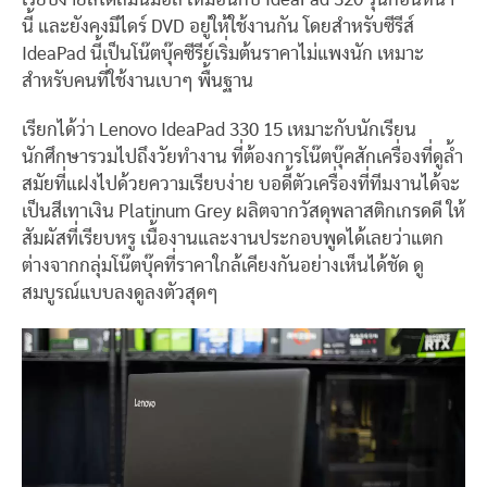
นี้ และยังคงมีไดร์ DVD อยู่ให้ใช้งานกัน โดยสำหรับซีรีส์
IdeaPad นี้เป็นโน๊ตบุ๊คซีรีย์เริ่มต้นราคาไม่แพงนัก เหมาะ
สำหรับคนที่ใช้งานเบาๆ พื้นฐาน
เรียกได้ว่า Lenovo IdeaPad 330 15 เหมาะกับนักเรียน
นักศึกษารวมไปถึงวัยทำงาน ที่ต้องการโน๊ตบุ๊คสักเครื่องที่ดูล้ำ
สมัยที่แฝงไปด้วยความเรียบง่าย บอดี้ตัวเครื่องที่ทีมงานได้จะ
เป็นสีเทาเงิน Platinum Grey ผลิตจากวัสดุพลาสติกเกรดดี ให้
สัมผัสที่เรียบหรู เนื้องานและงานประกอบพูดได้เลยว่าแตก
ต่างจากกลุ่มโน๊ตบุ๊คที่ราคาใกล้เคียงกันอย่างเห็นได้ชัด ดู
สมบูรณ์แบบลงดูลงตัวสุดๆ