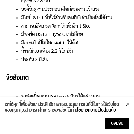
Ryzen 3 2200U
บอดี้วัสดุ งานประกอบ ดีไซน์สวยงามแข็งแรง
มีไดร์ DVD มาให้ไว้สำหรับคนที่ยังจำเป็นต้องใช้งาน
สามารถอัพเกรด Ram ได้เพิ่มอีก 1 Slot
มีพอร์ต USB 3.1 Type C มาให้ด้วย
มีกระเป๋าเป้ใบใหญ่แถมมาให้ด้วย
น้ำหนักเบาเพียง 2.2 กิโลกรัม
ประกัน 2 ปีเต็ม
ข้อสังเกต
พอร์ตเชื่อมต่อ USB type A มีมาให้แค่ 2 ช่อง
เราใช้คุกกี้เพื่อพัฒนาประสิทธิภาพ และประสบการณ์ที่ดีในการใช้เว็บไซต์
ไม่มีช่องใส่ SSD m.2
ของคุณ คุณสามารถศึกษารายละเอียดได้ที่
นโยบายความเป็นส่วนตัว
Specification
ยอมรับ