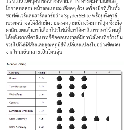
15 ที่เป็นโน๊ตบุ๊คที่ใช้หน้าจอพาเนล TN ทางทีมงานเลยถือ
โอกาสทดสอบหน้าจอแบบละเอียดๆ ด้วยเครื่องมือที่เป็นทั้ง
ซอฟต์แวร์และฮาร์ดแวร์อย่าง Spyder5Elite พร้อมทั้งคาลิ
เบรทหน้าจอให้สีสันมีความตรงความเป็นจริงมากที่สุด ซึ่งเมื่อ
คาลิเบรตแล้วเราก็เลือกโปรไฟล์ที่เราได้คาลิเบรทเอาไว้ ผลที่
ได้หลังจากที่คาลิเบรทก็คือคอนทราสต์มีการไล่โทนที่กว้างขึ้น
รวมไปถึงมีสีสันและอุณหภูมิสีที่เปลี่ยนแปลงไปอย่างชัดเจน
จากโทนเย็นกลายเป็นโทนอุ่น