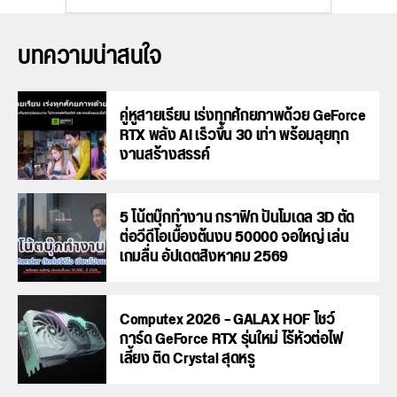
บทความน่าสนใจ
คู่หูสายเรียน เร่งทุกศักยภาพด้วย GeForce
RTX พลัง AI เร็วขึ้น 30 เท่า พร้อมลุยทุก
งานสร้างสรรค์
5 โน้ตบุ๊กทำงาน กราฟิก ปั้นโมเดล 3D ตัด
ต่อวีดีโอเบื้องต้นงบ 50000 จอใหญ่ เล่น
เกมลื่น อัปเดตสิงหาคม 2569
Computex 2026 – GALAX HOF โชว์
การ์ด GeForce RTX รุ่นใหม่ ไร้หัวต่อไฟ
เลี้ยง ติด Crystal สุดหรู