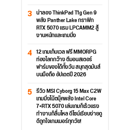
น่าลอง ThinkPad T1g Gen 9
พลัง Panther Lake กราฟิก
RTX 5070 แรม LPCAMM2 สู้
งานหนักและเกมมิ่ง
12 เกมเก็บเวล ฟรี MMORPG
ท่องโลกกว้าง ตีมอนสเตอร์
ฟาร์มของได้ทั้งวัน สนุกสุดมันส์
บนมือถือ อัปเดตปี 2026
รีวิว MSI Cyborg 15 Max C2W
เกมมิ่งโน้ตบุ๊คพลัง Intel Core
7+RTX 5070 เล่นเกมก็เร็วแรง
ทำงานก็ลื่นไหล ดีไซน์เรียบง่ายดู
ดีถูกใจเกมเมอร์ทุกวัย!