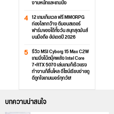
งานหนักและเกมมิ่ง
12 เกมเก็บเวล ฟรี MMORPG
ท่องโลกกว้าง ตีมอนสเตอร์
ฟาร์มของได้ทั้งวัน สนุกสุดมันส์
บนมือถือ อัปเดตปี 2026
รีวิว MSI Cyborg 15 Max C2W
เกมมิ่งโน้ตบุ๊คพลัง Intel Core
7+RTX 5070 เล่นเกมก็เร็วแรง
ทำงานก็ลื่นไหล ดีไซน์เรียบง่ายดู
ดีถูกใจเกมเมอร์ทุกวัย!
บทความน่าสนใจ