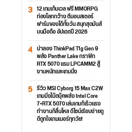
12 เกมเก็บเวล ฟรี MMORPG
ท่องโลกกว้าง ตีมอนสเตอร์
ฟาร์มของได้ทั้งวัน สนุกสุดมันส์
บนมือถือ อัปเดตปี 2026
น่าลอง ThinkPad T1g Gen 9
พลัง Panther Lake กราฟิก
RTX 5070 แรม LPCAMM2 สู้
งานหนักและเกมมิ่ง
รีวิว MSI Cyborg 15 Max C2W
เกมมิ่งโน้ตบุ๊คพลัง Intel Core
7+RTX 5070 เล่นเกมก็เร็วแรง
ทำงานก็ลื่นไหล ดีไซน์เรียบง่ายดู
ดีถูกใจเกมเมอร์ทุกวัย!