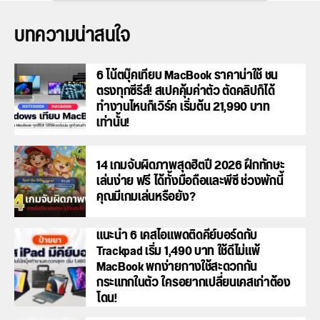
บทความน่าสนใจ
6 โน้ตบุ๊คเทียบ MacBook ราคาน่าใช้ ชน
ตรงทุกซีรีส์! สเปคคุ้มค่าตัว ตัดคลิปก็ได้
ทำงานไหนก็เวิร์ค เริ่มต้น 21,990 บาท
เท่านั้น!
14 เกมจับผิดภาพสุดฮิตปี 2026 ฝึกทักษะ
เล่นง่าย ฟรี ได้ทั้งมือถือและพีซี ช่วงพักนี้
คุณมีเกมเล่นหรือยัง?
แนะนำ 6 เคสไอแพดติดคีย์บอร์ดกับ
Trackpad เริ่ม 1,490 บาท ใช้ดีไม่แพ้
MacBook พกง่ายกางใช้สะดวกกัน
กระแทกในตัว ใครอยากเปลี่ยนเคสเก่าต้อง
โดน!