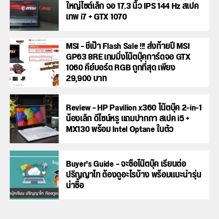
ใหญ่ไซต์เล็ก จอ 17.3 นิ้ว IPS 144 Hz สเปค
เทพ i7 + GTX 1070
MSI – ชี้เป้า Flash Sale !!! ส่งท้ายปี MSI
GP63 8RE เกมมิ่งโน๊ตบุ๊คการ์ดจอ GTX
1060 คีย์บอร์ด RGB ถูกที่สุด เพียง
29,900 บาท
Review – HP Pavilion x360 โน๊ตบุ๊ค 2-in-1
น้องเล็ก ดีไซน์หรู แถมปากกา สเปค i5 +
MX130 พร้อม Intel Optane ในตัว
Buyer’s Guide – จะซื้อโน๊ตบุ๊ค เรียนต่อ
ปริญญาโท ต้องดูอะไรบ้าง พร้อมแนะนำรุ่น
น่าซื้อ