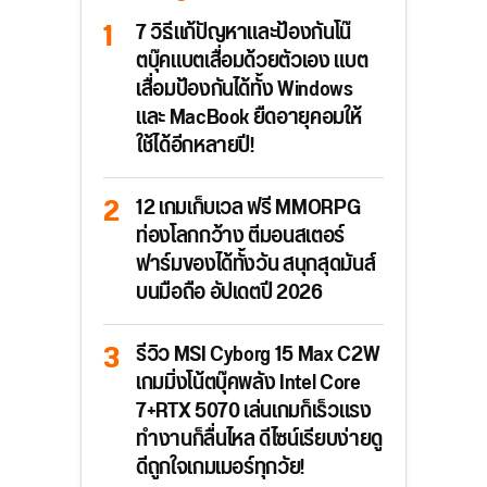
7 วิธีแก้ปัญหาและป้องกันโน๊
ตบุ๊คแบตเสื่อมด้วยตัวเอง แบต
เสื่อมป้องกันได้ทั้ง Windows
และ MacBook ยืดอายุคอมให้
ใช้ได้อีกหลายปี!
12 เกมเก็บเวล ฟรี MMORPG
ท่องโลกกว้าง ตีมอนสเตอร์
ฟาร์มของได้ทั้งวัน สนุกสุดมันส์
บนมือถือ อัปเดตปี 2026
รีวิว MSI Cyborg 15 Max C2W
เกมมิ่งโน้ตบุ๊คพลัง Intel Core
7+RTX 5070 เล่นเกมก็เร็วแรง
ทำงานก็ลื่นไหล ดีไซน์เรียบง่ายดู
ดีถูกใจเกมเมอร์ทุกวัย!