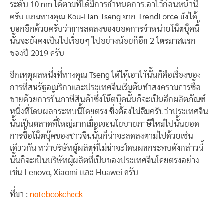
ระดับ 10 nm ได้ตามที่ได้มีการกำหนดการเอาไว้ก่อนหน้านี้
ครับ แถมทางคุณ Kou-Han Tseng จาก TrendForce ยังได้
บอกอีกด้วยครับว่าการลดลงของยอดการจำหน่ายโน๊ตบุ๊คนี้
นั้นจะยังคงเป็นไปเรื่อยๆ ไปอย่างน้อยก็อีก 2 ไตรมาสแรก
ของปี 2019 ครับ
อีกเหตุผลหนึ่งที่ทางคุณ Tseng ได้ให้เอาไว้นั้นก็คือเรื่องของ
การที่สหรัฐอเมริกาและประเทศจีนเริ่มต้นทำสงครามการซื้อ
ขายด้วยการขึ้นภาษีสินค้าซึ่งโน๊ตบุ๊คนั้นก็จะเป็นอีกผลิตภัณฑ์
หนึ่งที่โดนผลกระทบนี้โดยตรง ซึ่งต้องไม่ลืมครับว่าประเทศจีน
นั้นเป็นตลาดที่ใหญ่มากเมื่อเจอนโยบายภาษีใหม่ไปนั้นยอด
การซื้อโน๊ตบุ๊คของชาวจีนนั้นก็น่าจะลดลงตามไปด้วยเช่น
เดียวกัน ทว่าบริษัทผู้ผลิตที่ไม่น่าจะโดนผลกระทบดังกล่าวนี้
นั้นก็จะเป็นบริษัทผู้ผลิตที่เป็นของประเทศจีนโดยตรงอย่าง
เช่น Lenovo, Xiaomi และ Huawei ครับ
ที่มา :
notebookcheck