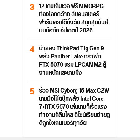
12 เกมเก็บเวล ฟรี MMORPG
ท่องโลกกว้าง ตีมอนสเตอร์
ฟาร์มของได้ทั้งวัน สนุกสุดมันส์
บนมือถือ อัปเดตปี 2026
น่าลอง ThinkPad T1g Gen 9
พลัง Panther Lake กราฟิก
RTX 5070 แรม LPCAMM2 สู้
งานหนักและเกมมิ่ง
รีวิว MSI Cyborg 15 Max C2W
เกมมิ่งโน้ตบุ๊คพลัง Intel Core
7+RTX 5070 เล่นเกมก็เร็วแรง
ทำงานก็ลื่นไหล ดีไซน์เรียบง่ายดู
ดีถูกใจเกมเมอร์ทุกวัย!