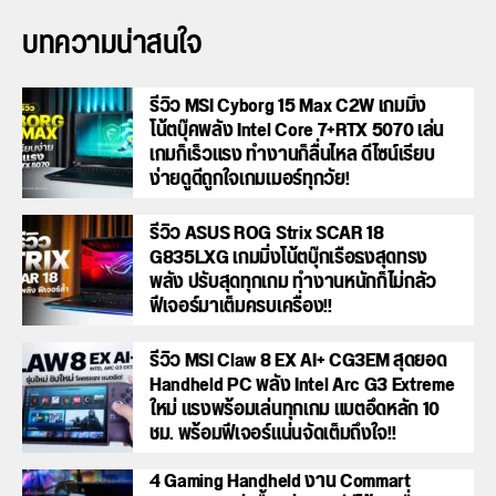
บทความน่าสนใจ
รีวิว MSI Cyborg 15 Max C2W เกมมิ่ง
โน้ตบุ๊คพลัง Intel Core 7+RTX 5070 เล่น
เกมก็เร็วแรง ทำงานก็ลื่นไหล ดีไซน์เรียบ
ง่ายดูดีถูกใจเกมเมอร์ทุกวัย!
รีวิว ASUS ROG Strix SCAR 18
G835LXG เกมมิ่งโน้ตบุ๊กเรือธงสุดทรง
พลัง ปรับสุดทุกเกม ทำงานหนักก็ไม่กลัว
ฟีเจอร์มาเต็มครบเครื่อง!!
รีวิว MSI Claw 8 EX AI+ CG3EM สุดยอด
Handheld PC พลัง Intel Arc G3 Extreme
ใหม่ แรงพร้อมเล่นทุกเกม แบตอึดหลัก 10
ชม. พร้อมฟีเจอร์แน่นจัดเต็มถึงใจ!!
4 Gaming Handheld งาน Commart