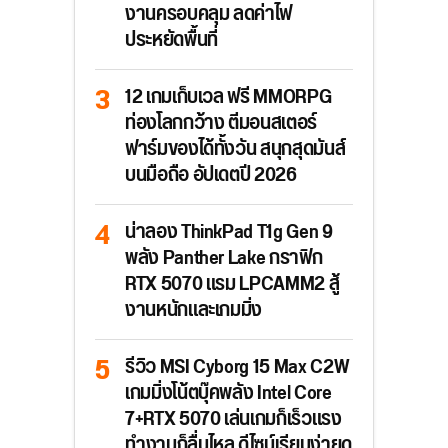
งานครอบคลุม ลดค่าไฟ
ประหยัดพื้นที่
12 เกมเก็บเวล ฟรี MMORPG
ท่องโลกกว้าง ตีมอนสเตอร์
ฟาร์มของได้ทั้งวัน สนุกสุดมันส์
บนมือถือ อัปเดตปี 2026
น่าลอง ThinkPad T1g Gen 9
พลัง Panther Lake กราฟิก
RTX 5070 แรม LPCAMM2 สู้
งานหนักและเกมมิ่ง
รีวิว MSI Cyborg 15 Max C2W
เกมมิ่งโน้ตบุ๊คพลัง Intel Core
7+RTX 5070 เล่นเกมก็เร็วแรง
ทำงานก็ลื่นไหล ดีไซน์เรียบง่ายดู