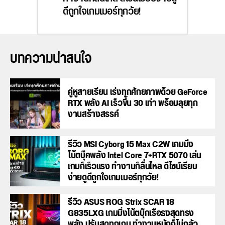
ดีถูกใจเกมเมอร์ทุกวัย!
บทความน่าสนใจ
คู่หูสายเรียน เร่งทุกศักยภาพด้วย GeForce
RTX พลัง AI เร็วขึ้น 30 เท่า พร้อมลุยทุก
งานสร้างสรรค์
รีวิว MSI Cyborg 15 Max C2W เกมมิ่ง
โน้ตบุ๊คพลัง Intel Core 7+RTX 5070 เล่น
เกมก็เร็วแรง ทำงานก็ลื่นไหล ดีไซน์เรียบ
ง่ายดูดีถูกใจเกมเมอร์ทุกวัย!
รีวิว ASUS ROG Strix SCAR 18
G835LXG เกมมิ่งโน้ตบุ๊กเรือธงสุดทรง
พลัง ปรับสุดทุกเกม ทำงานหนักก็ไม่กลัว