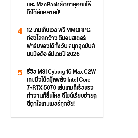
และ MacBook ยืดอายุคอมให้
ใช้ได้อีกหลายปี!
12 เกมเก็บเวล ฟรี MMORPG
ท่องโลกกว้าง ตีมอนสเตอร์
ฟาร์มของได้ทั้งวัน สนุกสุดมันส์
บนมือถือ อัปเดตปี 2026
รีวิว MSI Cyborg 15 Max C2W
เกมมิ่งโน้ตบุ๊คพลัง Intel Core
7+RTX 5070 เล่นเกมก็เร็วแรง
ทำงานก็ลื่นไหล ดีไซน์เรียบง่ายดู
ดีถูกใจเกมเมอร์ทุกวัย!