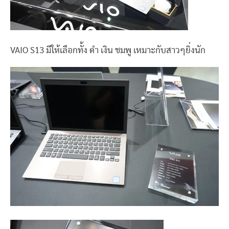
VAIO S13 มีให้เลือกทั้ง ดำ เงิน ชมพู เหมาะกับสาวๆยิ่งนัก