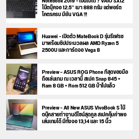
Notebook 2019 – เป็นไปได้ ? VAIO SX12
โน๊ตบุ๊คจอ 12.5″ เบา 888 กรัม แต่พอร์ต
โคตรครบ มียัน VGA !!!
Huawei – เปิดตัว MateBook D รุ่นรีเฟรช
มาพร้อมชิปประมวลผล AMD Ryzen 5
2500U และการ์ดจอ Vega 8
Preview – ASUS ROG Phone ที่สุดของมือ
ถือเล่นเกม ณ เวลานี้ สเปค Snap 845 +
Ram 8 GB + Rom 512 GB บ้าไปแล้ว
Preview – All New ASUS VivoBook S โน๊
ตบุ๊คสายทำงานดีไซน์สุดคูล สเปคคุ้มค่าพอ
เล่นเกมได้ มีทั้งจอ 13,14 และ 15 นิ้ว