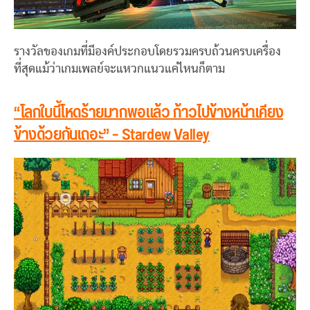
รางวัลของเกมที่มีองค์ประกอบโดยรวมครบถ้วนครบเครื่อง
ที่สุดแม้ว่าเกมเพลย์จะแหวกแนวแค่ไหนก็ตาม
“โลกใบนี้โหดร้ายมากพอแล้ว ก้าวไปข้างหน้าเคียง
ข้างด้วยกันเถอะ” – Stardew Valley