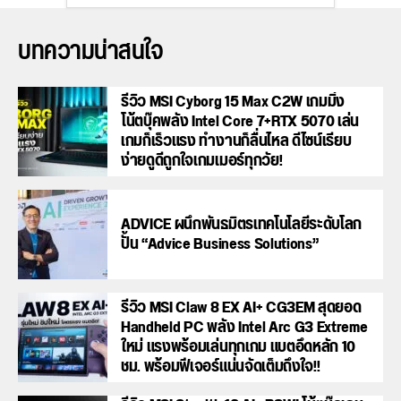
บทความน่าสนใจ
รีวิว MSI Cyborg 15 Max C2W เกมมิ่ง
โน้ตบุ๊คพลัง Intel Core 7+RTX 5070 เล่น
เกมก็เร็วแรง ทำงานก็ลื่นไหล ดีไซน์เรียบ
ง่ายดูดีถูกใจเกมเมอร์ทุกวัย!
ADVICE ผนึกพันธมิตรเทคโนโลยีระดับโลก
ปั้น “Advice Business Solutions”
รีวิว MSI Claw 8 EX AI+ CG3EM สุดยอด
Handheld PC พลัง Intel Arc G3 Extreme
ใหม่ แรงพร้อมเล่นทุกเกม แบตอึดหลัก 10
ชม. พร้อมฟีเจอร์แน่นจัดเต็มถึงใจ!!