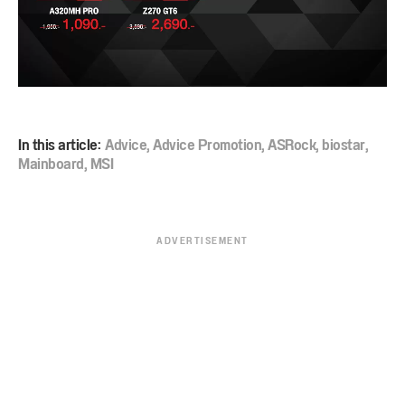
In this article:
Advice
,
Advice Promotion
,
ASRock
,
biostar
,
Mainboard
,
MSI
ADVERTISEMENT