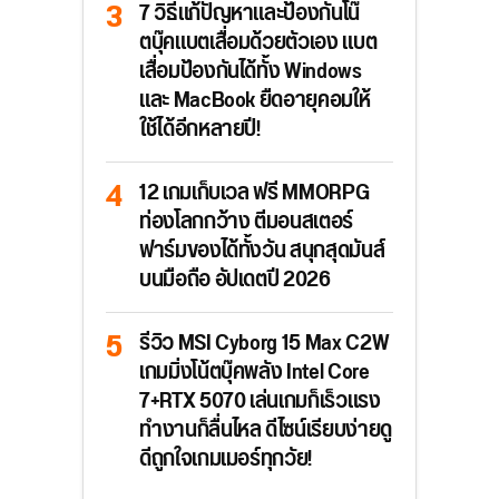
7 วิธีแก้ปัญหาและป้องกันโน๊
ตบุ๊คแบตเสื่อมด้วยตัวเอง แบต
เสื่อมป้องกันได้ทั้ง Windows
และ MacBook ยืดอายุคอมให้
ใช้ได้อีกหลายปี!
12 เกมเก็บเวล ฟรี MMORPG
ท่องโลกกว้าง ตีมอนสเตอร์
ฟาร์มของได้ทั้งวัน สนุกสุดมันส์
บนมือถือ อัปเดตปี 2026
รีวิว MSI Cyborg 15 Max C2W
เกมมิ่งโน้ตบุ๊คพลัง Intel Core
7+RTX 5070 เล่นเกมก็เร็วแรง
ทำงานก็ลื่นไหล ดีไซน์เรียบง่ายดู
ดีถูกใจเกมเมอร์ทุกวัย!