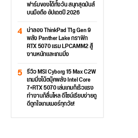
ฟาร์มของได้ทั้งวัน สนุกสุดมันส์
บนมือถือ อัปเดตปี 2026
น่าลอง ThinkPad T1g Gen 9
พลัง Panther Lake กราฟิก
RTX 5070 แรม LPCAMM2 สู้
งานหนักและเกมมิ่ง
รีวิว MSI Cyborg 15 Max C2W
เกมมิ่งโน้ตบุ๊คพลัง Intel Core
7+RTX 5070 เล่นเกมก็เร็วแรง
ทำงานก็ลื่นไหล ดีไซน์เรียบง่ายดู
ดีถูกใจเกมเมอร์ทุกวัย!