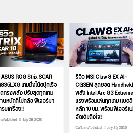
ิว ASUS ROG Strix SCAR
รีวิว MSI Claw 8 EX AI+
835LXG เกมมิ่งโน้ตบุ๊กเรือ
CG3EM สุดยอด Handhel
ุดทรงพลัง ปรับสุดทุกเกม
พลัง Intel Arc G3 Extreme
นหนักก็ไม่กลัว ฟีเจอร์มา
แรงพร้อมเล่นทุกเกม แบตอ
ครบเครื่อง!!
หลัก 10 ชม. พร้อมฟีเจอร์แน
จัดเต็มถึงใจ!!
ineAddicted
July 28, 2026
CaffeineAddicted
July 20, 2026