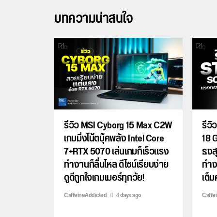
บทความน่าสนใจ
รีวิว MSI Cyborg 15 Max C2W
รีว
เกมมิ่งโน้ตบุ๊คพลัง Intel Core
18 G
7+RTX 5070 เล่นเกมก็เร็วแรง
ธงส
ทำงานก็ลื่นไหล ดีไซน์เรียบง่าย
ทำงา
ดูดีถูกใจเกมเมอร์ทุกวัย!
เต็ม
CaffeineAddicted
4 days ago
Caffe