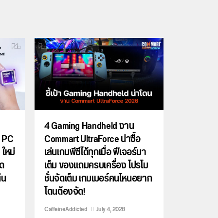
4 Gaming Handheld งาน
d PC
Commart UltraForce น่าซื้อ
 ใหม่
เล่นเกมพีซีได้ทุกเมื่อ ฟีเจอร์มา
ึด
เต็ม ของแถมครบเครื่อง โปรโม
่น
ชั่นจัดเต็ม เกมเมอร์คนไหนอยาก
โดนต้องจัด!
CaffeineAddicted
July 4, 2026