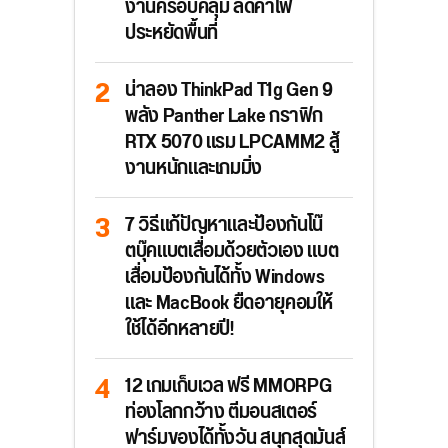
งานครอบคลุม ลดค่าไฟ
ประหยัดพื้นที่
น่าลอง ThinkPad T1g Gen 9
พลัง Panther Lake กราฟิก
RTX 5070 แรม LPCAMM2 สู้
งานหนักและเกมมิ่ง
7 วิธีแก้ปัญหาและป้องกันโน๊
ตบุ๊คแบตเสื่อมด้วยตัวเอง แบต
เสื่อมป้องกันได้ทั้ง Windows
และ MacBook ยืดอายุคอมให้
ใช้ได้อีกหลายปี!
12 เกมเก็บเวล ฟรี MMORPG
ท่องโลกกว้าง ตีมอนสเตอร์
ฟาร์มของได้ทั้งวัน สนุกสุดมันส์