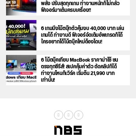
พลัง ปรับสุดทุกเกม ทำงานหนักก็ไม่กลัว
ฟีเจอร์มาเต็มครบเครื่อง!!
6 เกมมิ่งโน้ตบุ๊กตัวคุ้มงบ 40,000 บาท เล่น
เกมได้ ทำงานดี ฟีเจอร์จัดเต็มอัพเกรดก็ได้
ใครอยากได้โน้ตบุ๊คใหม่ต้องโดน!
6 โน้ตบุ๊คเทียบ MacBook ราคาน่าใช้ ชน
ตรงทุกซีรีส์! สเปคคุ้มค่าตัว ตัดคลิปก็ได้
ทำงานไหนก็เวิร์ค เริ่มต้น 21,990 บาท
เท่านั้น!