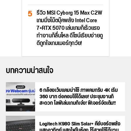
รีวิว MSI Cyborg 15 Max C2W
เกมมิ่งโน้ตบุ๊คพลัง Intel Core
7+RTX 5070 เล่นเกมก็เร็วแรง
ทำงานก็ลื่นไหล ดีไซน์เรียบง่ายดู
ดีถูกใจเกมเมอร์ทุกวัย!
บทความน่าสนใจ
6 กล้องเว็บแคมน่าใช้ ภาพคมกริบ 4K เริ่ม
360 บาท ต่อคอมใช้ได้เลย! ประชุมงานก็
สะดวก ไลฟ์เล่นเกมก็เจ๋ง! ฟีเจอร์จัดเต็ม!!
Logitech K980 Slim Solar+ คีย์บอร์ดพลัง
แสงอาทิตย์ แสงไฟในห้อง ไร้สายใช้ได้นาน