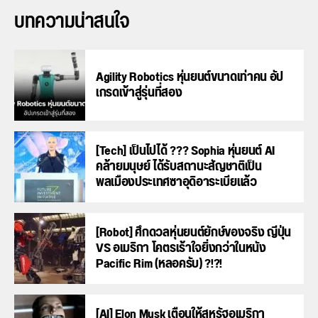
บทความน่าสนใจ
Agility Robotics หุ่นยนต์ขนาดเท่าคน อัป
เกรดเข้าสู่รุ่นที่สอง
[Tech] เป็นไปได้ ??? Sophia หุ่นยนต์ AI
คล้ายมนุษย์ ได้รับสถานะสัญชาติเป็น
พลเมืองประเทศซาอุดิอาระเบียแล้ว
[Robot] ศึกดวลหุ่นยนต์ยักษ์ของจริง ญี่ปุ่น
VS อเมริกา โคตรเร้าใจยิ่งกว่าในหนัง
Pacific Rim (หลอครับ) ?!?!
[AI] Elon Musk เตือนให้สหรัฐอเมริกา