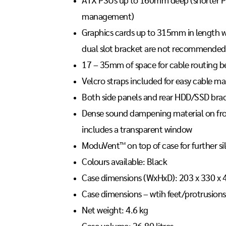
ATX PSUs up to 160mm deep (shorter P
management)
Graphics cards up to 315mm in length w
dual slot bracket are not recommended
17 – 35mm of space for cable routing 
Velcro straps included for easy cable 
Both side panels and rear HDD/SSD bra
Dense sound dampening material on front
includes a transparent window
ModuVent™ on top of case for further si
Colours available: Black
Case dimensions (WxHxD): 203 x 330 
Case dimensions – wtih feet/protrusio
Net weight: 4.6 kg