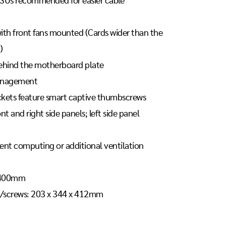
SUs recommended for easier cable
ith front fans mounted (Cards wider than the
)
behind the motherboard plate
management
ckets feature smart captive thumbscrews
 and right side panels; left side panel
lent computing or additional ventilation
x 400mm
ns/screws: 203 x 344 x 412mm