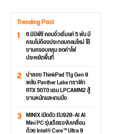
Trending Post
6 มินิพีซี คอมจิ๋วเริ่มแค่ 5 พัน มี
ครบไม่ต้องประกอบคอมใหม่ ใช้
งานครอบคลุม ลดค่าไฟ
ประหยัดพื้นที่
น่าลอง ThinkPad T1g Gen 9
พลัง Panther Lake กราฟิก
RTX 5070 แรม LPCAMM2 สู้
งานหนักและเกมมิ่ง
MINIX เปิดตัว EU928-AI AI
Mini PC รุ่นเรือธงขับเคลื่อน
ด้วย Intel® Core™ Ultra 9