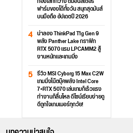
ท่องโลกกว้าง ตีมอนสเตอร์
ฟาร์มของได้ทั้งวัน สนุกสุดมันส์
บนมือถือ อัปเดตปี 2026
น่าลอง ThinkPad T1g Gen 9
พลัง Panther Lake กราฟิก
RTX 5070 แรม LPCAMM2 สู้
งานหนักและเกมมิ่ง
รีวิว MSI Cyborg 15 Max C2W
เกมมิ่งโน้ตบุ๊คพลัง Intel Core
7+RTX 5070 เล่นเกมก็เร็วแรง
ทำงานก็ลื่นไหล ดีไซน์เรียบง่ายดู
ดีถูกใจเกมเมอร์ทุกวัย!
บทความน่าสนใจ