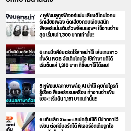
7 หูฟังบลูทูธฟีเจอร์แน่น เสียงดีโดนใจคน
รักเสียงเพลง ตัดเสียงกวนเงียบสนิท
ฟีเจอร์แน่นเต็มตัวพร้อมแอพฯ ใช้งานง่าย
สุด เริ่มแค่ 1,300 บาทเท่านั้น!!
6 เกมมิ่งคีย์บอร์ดไร้สายน่าใช้ เล่นเกมยาว
ทั้งวัน RGB จัดเต็มโดนใจ ใช้ทำงานก็ได้
เริ่มต้นแค่ 1,310 บาท ก็ซื้อมาใช้ได้เลย!
5 หูฟังแปลภาษาพลัง AI น่าใช้ คุยกับใครก็
รู้เรื่อง ฟีเจอร์ครบเครื่อง ทำงานง่ายขึ้น
เยอะ! เริ่มต้น 1,161 บาทเท่านั้น!!
6 แท็บเล็ต Xiaomi สเปคคุ้มใช้ดี มีปากกาไว้
เขียน ต่อคีย์บอร์ดได้ ฟีเจอร์จัดเต็มถูกใจ