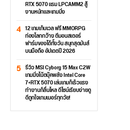
RTX 5070 แรม LPCAMM2 สู้
งานหนักและเกมมิ่ง
12 เกมเก็บเวล ฟรี MMORPG
ท่องโลกกว้าง ตีมอนสเตอร์
ฟาร์มของได้ทั้งวัน สนุกสุดมันส์
บนมือถือ อัปเดตปี 2026
รีวิว MSI Cyborg 15 Max C2W
เกมมิ่งโน้ตบุ๊คพลัง Intel Core
7+RTX 5070 เล่นเกมก็เร็วแรง
ทำงานก็ลื่นไหล ดีไซน์เรียบง่ายดู
ดีถูกใจเกมเมอร์ทุกวัย!