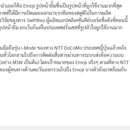
นำเลยก็คือ Emoji รูปหน้ายิ้มซึ่งเป็นรูปหน้าที่ถูกใช้งานมากที่สุด
็นภาพที่ได้มีการเปิดเผยออกมาจากทีมของสตูดิโอในการผลิต
ารวิจัยของทาง SwiftKey ผู้ผลิตแอปพลิเคชันคีย์บอร์ดชื่อดังที่ตอนนี้
อรูปหน้ายิ้ม ยกเว้นก็แต่ในประเทศฝรั่งเศสที่รูปหัวใจถูกใช้งานมาก
 บนมือถือรุ่น i-Mode ของทาง NTT DoCoMo ประเทศญี่ปุ่นแล้วหลัง
ฟนทั่วโลกลามไปถึงการติดต่อสื่อสารผ่านทางระบบส่งข้อความบน
่าง MSN เป็นต้น) โดยเป้าหมายของ Emoji จริงๆ ตามที่ทาง NTT
์ของผู้คนทางด้านตะวันออกรวมไปถึง Emoji บางตัวยังมาพร้อมกับ