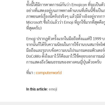
ทั้งนี้ได้มีการคาดการณ์กันว่า Emojicon ที่จะเป็นตัว
อย่างที่แสดงอยู่บนภาพทางด้านบนที่เห็นนี้ซึ่งเป
ภาพยนตร์เรื่องนี้ครับ(จริงๆ แล้วมีอ้างอิงอยู่จากก
Microsoft ซื้อไปแล้วว่า Emoji ที่ถูกใช้มากที่สุดคื
ที่สุดครับ)
Emoji ปรากฎตัวครั้งแรกในมือถือตั้งแแต่ปี 1999
จากนั้นก็ได้รับความนิยมในการใช้งานบนสมาร์ทโ
มือถือและระบบข้อความบนโปรแกรมคอมพิวเตอร์(อย
DoCoMo ตั้งใจเอาไว้ก็คือเอาไว้ใช้คอยบอกอารมณ
การแสดงถึงวัฒนธรรมของทางคนญี่ปุ่นด้วยครับ
ที่มา :
computerworld
In this article:
emoji