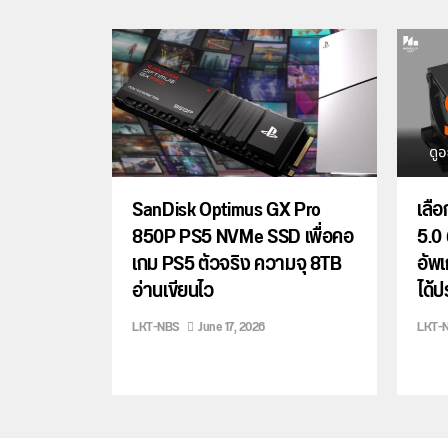
SanDisk Optimus GX Pro
เลื
850P PS5 NVMe SSD เพื่อคอ
5.0 
เกม PS5 ตัวจริง ความจุ 8TB
อัพ
อ่านเขียนไว
ได้ป
LKT-NBS
June 17, 2026
LKT-