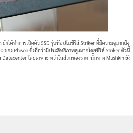
งได้ทำการเปิดคัว SSD รุ่นท๊อปในซีรีส์ Striker ที่มีความจุมากถึง
อง Phison ซึ่งถือว่ามีประสิทธิภาพสูงมากโดยซีรีส์ Striker ตัวนี้
ใน Datacenter โดยเฉพาะ ทว่าในส่วนของราคานั้นทาง Mushkin ยัง