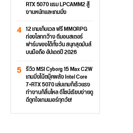
RTX 5070 แรม LPCAMM2 สู้
งานหนักและเกมมิ่ง
12 เกมเก็บเวล ฟรี MMORPG
ท่องโลกกว้าง ตีมอนสเตอร์
ฟาร์มของได้ทั้งวัน สนุกสุดมันส์
บนมือถือ อัปเดตปี 2026
รีวิว MSI Cyborg 15 Max C2W
เกมมิ่งโน้ตบุ๊คพลัง Intel Core
7+RTX 5070 เล่นเกมก็เร็วแรง
ทำงานก็ลื่นไหล ดีไซน์เรียบง่ายดู
ดีถูกใจเกมเมอร์ทุกวัย!