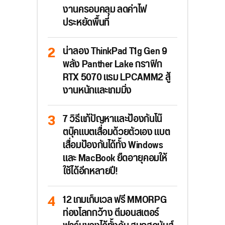
งานครอบคลุม ลดค่าไฟ
ประหยัดพื้นที่
น่าลอง ThinkPad T1g Gen 9
พลัง Panther Lake กราฟิก
RTX 5070 แรม LPCAMM2 สู้
งานหนักและเกมมิ่ง
7 วิธีแก้ปัญหาและป้องกันโน๊
ตบุ๊คแบตเสื่อมด้วยตัวเอง แบต
เสื่อมป้องกันได้ทั้ง Windows
และ MacBook ยืดอายุคอมให้
ใช้ได้อีกหลายปี!
12 เกมเก็บเวล ฟรี MMORPG
ท่องโลกกว้าง ตีมอนสเตอร์