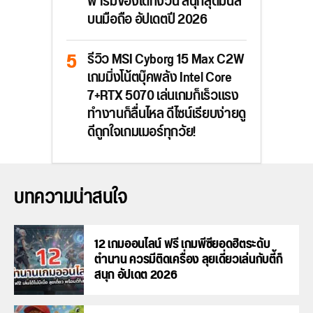
ฟาร์มของได้ทั้งวัน สนุกสุดมันส์
บนมือถือ อัปเดตปี 2026
รีวิว MSI Cyborg 15 Max C2W
เกมมิ่งโน้ตบุ๊คพลัง Intel Core
7+RTX 5070 เล่นเกมก็เร็วแรง
ทำงานก็ลื่นไหล ดีไซน์เรียบง่ายดู
ดีถูกใจเกมเมอร์ทุกวัย!
บทความน่าสนใจ
12 เกมออนไลน์ ฟรี เกมพีซียอดฮิตระดับ
ตำนาน ควรมีติดเครื่อง ลุยเดี่ยวเล่นกับตี้ก็
สนุก อัปเดต 2026